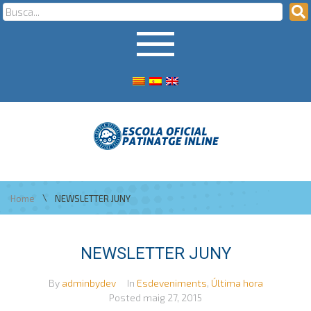
\
Home
NEWSLETTER JUNY
NEWSLETTER JUNY
By
adminbydev
In
Esdeveniments
,
Última hora
Posted
maig 27, 2015