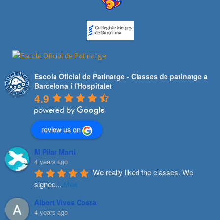
Escola Oficial de Patinatge - Classes de patinatge a
Barcelona i l'Hospitalet
4.9
review us on
M Pilar Marti
4 years ago
We really liked the classes. We 
signed
...
Més
Albert Vives Costa
4 years ago