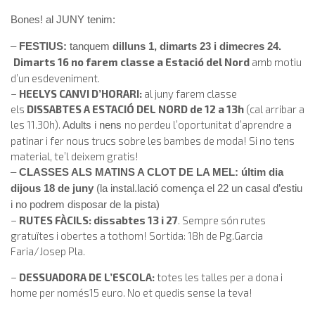
Bones! al JUNY tenim:
–
FESTIUS:
tanquem
dilluns 1, dimarts 23 i dimecres 24.
Dimarts 16 no farem classe a Estació del Nord
amb motiu
d’un esdeveniment.
–
HEELYS
CANVI D’HORARI:
al juny farem classe
els
DISSABTES A ESTACIÓ DEL NORD de 12 a 13h
(cal arribar a
les 11.30h).
no perdeu l’oportunitat d’aprendre a
Adults i nens
patinar i fer nous trucs sobre les bambes de moda! Si no tens
material, te’l deixem gratis!
–
CLASSES ALS MATINS A CLOT DE LA MEL: últim dia
dijous 18 de juny
(la instal.lació comença el 22 un casal d’estiu
i no podrem disposar de la pista)
–
RUTES FÀCILS:
dissabtes 13 i 27
. Sempre són rutes
gratuïtes i obertes a tothom! Sortida: 18h de Pg.Garcia
Faria/Josep Pla.
–
DESSUADORA DE L’ESCOLA:
totes les talles per a dona i
home per només15 euro. No et quedis sense la teva!