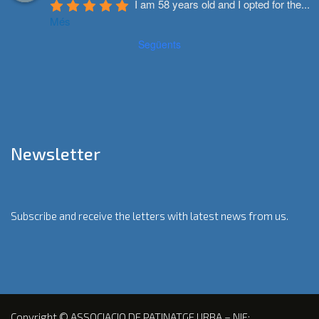
I am 58 years old and I opted for the
...
Més
Següents
Newsletter
Subscribe and receive the letters with latest news from us.
Copyright © ASSOCIACIO DE PATINATGE URBA – NIF: