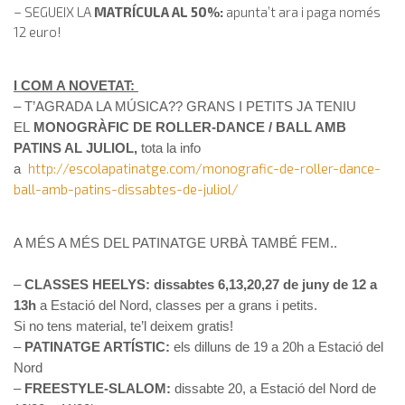
– SEGUEIX LA
MATRÍCULA AL 50%:
apunta’t ara i paga només
12 euro!
I COM A NOVETAT:
– T’AGRADA LA MÚSICA?? GRANS I PETITS JA TENIU
EL
MONOGRÀFIC DE ROLLER-DANCE / BALL AMB
PATINS AL JULIOL,
tota la info
http://escolapatinatge.com/monografic-de-roller-dance-
a
ball-amb-patins-dissabtes-de-juliol/
A MÉS A MÉS DEL PATINATGE URBÀ TAMBÉ FEM..
–
CLASSES HEELYS: dissabtes 6,13,20,27 de juny de 12 a
13h
a Estació del Nord, classes per a grans i petits.
Si no tens material, te’l deixem gratis!
–
PATINATGE ARTÍSTIC:
els dilluns de 19 a 20h a Estació del
Nord
–
FREESTYLE-SLALOM:
dissabte 20, a Estació del Nord de