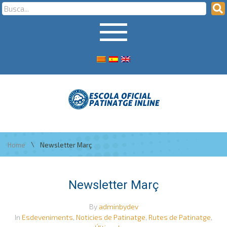
\
Home
Newsletter Març
Newsletter Març
By
adminbydev
In
Esdeveniments
,
Noticies de Patinatge
,
Rutes de Patinatge
,