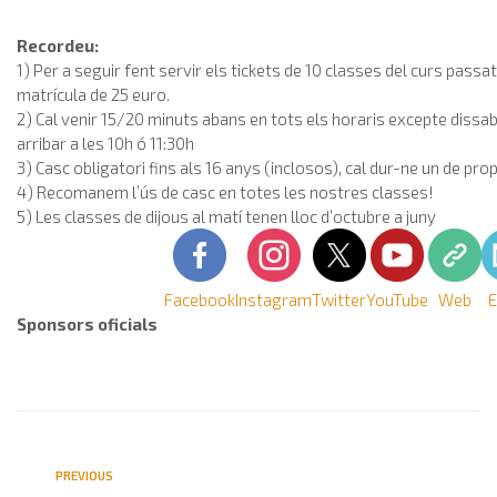
Recordeu:
1) Per a seguir fent servir els tickets de 10 classes del curs passat
matrícula de 25 euro.
2) Cal venir 15/20 minuts abans en tots els horaris excepte dissa
arribar a les 10h ó 11:30h
3) Casc obligatori fins als 16 anys (inclosos), cal dur-ne un de prop
4) Recomanem l’ús de casc en totes les nostres classes!
5) Les classes de dijous al matí tenen lloc d’octubre a juny
Facebook
Instagram
Twitter
YouTube
Web
E
Sponsors oficials
PREVIOUS