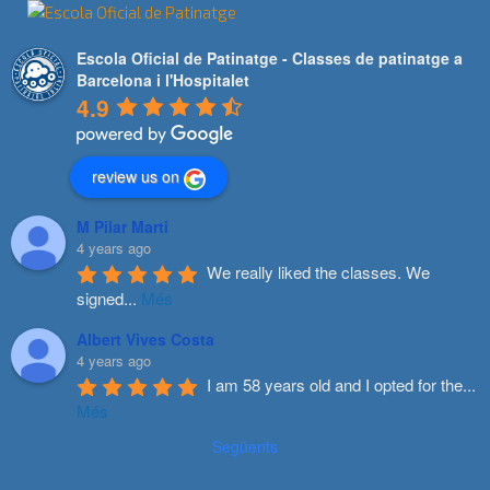
Escola Oficial de Patinatge - Classes de patinatge a
Barcelona i l'Hospitalet
4.9
review us on
M Pilar Marti
4 years ago
We really liked the classes. We 
signed
...
Més
Albert Vives Costa
4 years ago
I am 58 years old and I opted for the
...
Més
Següents