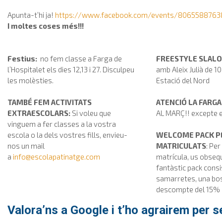
Apunta-t’hi ja!
https://www.facebook.com/events/8065588763
I moltes coses més!!!
Festius:
no fem classe a Farga de
FREESTYLE SLAL
l’Hospitalet els dies 12,13 i 27. Disculpeu
amb Aleix Julià de 10
les molèsties.
Estació del Nord
TAMBÉ FEM ACTIVITATS
ATENCIÓ LA FARGA
EXTRAESCOLARS:
Si voleu que
AL MARÇ!! excepte els
vinguem a fer classes a la vostra
escola o la dels vostres fills, envieu-
WELCOME PACK PE
nos un mail
MATRICULATS
: Pe
a
info@escolapatinatge.com
matrícula, us obse
fantàstic pack cons
samarretes, una boss
descompte del 15% a 
Valora’ns a Google i t’ho agrairem per 