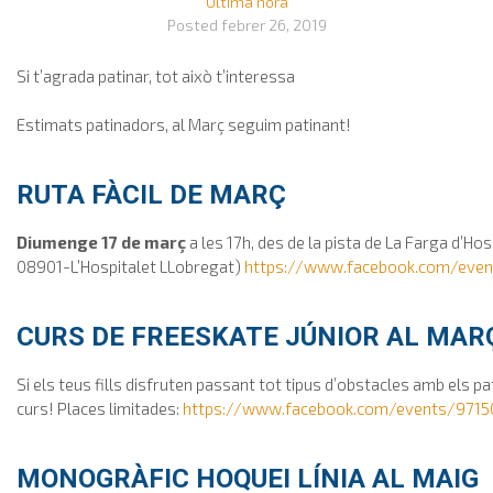
Última hora
Posted
febrer 26, 2019
Si t’agrada patinar, tot això t’interessa
Estimats patinadors, al Març seguim patinant!
RUTA FÀCIL DE MARÇ
Diumenge 17 de març
a les 17h, des de la pista de La Farga d’Ho
08901-L’Hospitalet LLobregat)
https://www.facebook.com/eve
CURS DE FREESKATE JÚNIOR AL MAR
Si els teus fills disfruten passant tot tipus d’obstacles amb els pa
curs! Places limitades:
https://www.facebook.com/events/971
MONOGRÀFIC HOQUEI LÍNIA AL MAIG