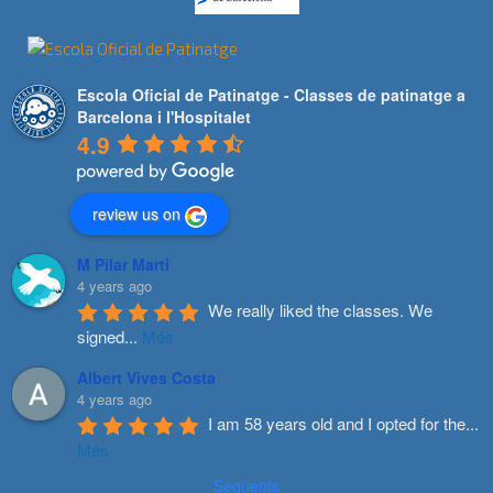
Escola Oficial de Patinatge - Classes de patinatge a
Barcelona i l'Hospitalet
4.9
review us on
M Pilar Marti
4 years ago
We really liked the classes. We 
signed
...
Més
Albert Vives Costa
4 years ago
I am 58 years old and I opted for the
...
Més
Següents