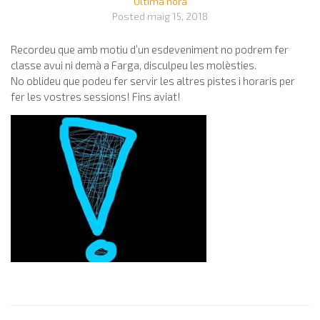
Última hora
Posted
maig 15, 2018
Recordeu que amb motiu d’un esdeveniment no podrem fer
classe avui ni demà a Farga, disculpeu les molèsties.
No oblideu que podeu fer servir les altres pistes i horaris per
fer les vostres sessions! Fins aviat!