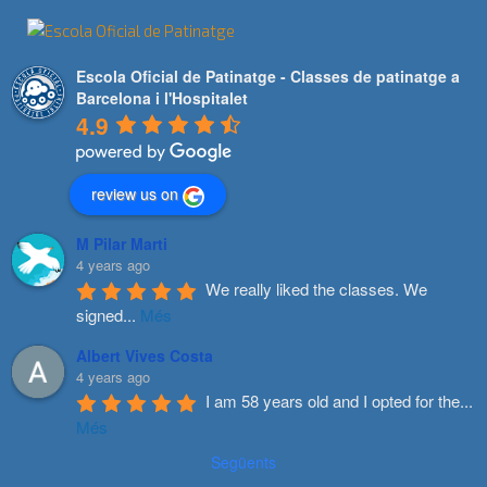
Escola Oficial de Patinatge - Classes de patinatge a
Barcelona i l'Hospitalet
4.9
review us on
M Pilar Marti
4 years ago
We really liked the classes. We 
signed
...
Més
Albert Vives Costa
4 years ago
I am 58 years old and I opted for the
...
Més
Següents