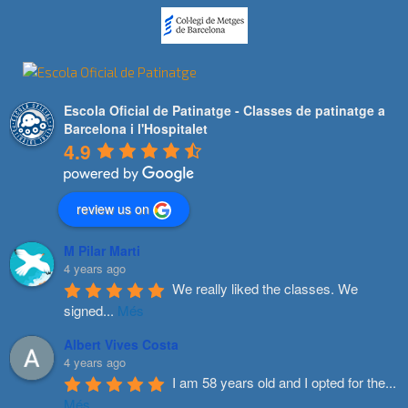
Escola Oficial de Patinatge - Classes de patinatge a
Barcelona i l'Hospitalet
4.9
review us on
M Pilar Marti
4 years ago
We really liked the classes. We 
signed
...
Més
Albert Vives Costa
4 years ago
I am 58 years old and I opted for the
...
Més