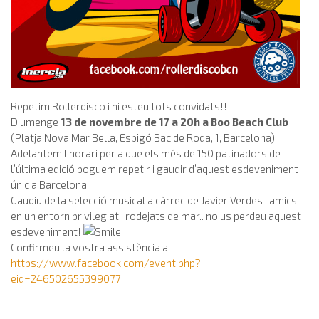
Repetim Rollerdisco i hi esteu tots convidats!!
Diumenge
13 de novembre de 17 a 20h a Boo Beach Club
(Platja Nova Mar Bella, Espigó Bac de Roda, 1, Barcelona).
Adelantem l’horari per a que els més de 150 patinadors de
l’última edició poguem repetir i gaudir d’aquest esdeveniment
únic a Barcelona.
Gaudiu de la selecció musical a càrrec de Javier Verdes i amics,
en un entorn privilegiat i rodejats de mar.. no us perdeu aquest
esdeveniment!
Confirmeu la vostra assistència a:
https://www.facebook.com/event.php?
eid=246502655399077