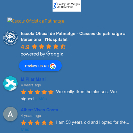
Escola Oficial de Patinatge - Classes de patinatge a
Barcelona i l'Hospitalet
4.9
review us on
M Pilar Marti
4 years ago
We really liked the classes. We 
signed
...
Més
Albert Vives Costa
4 years ago
I am 58 years old and I opted for the
...
Més