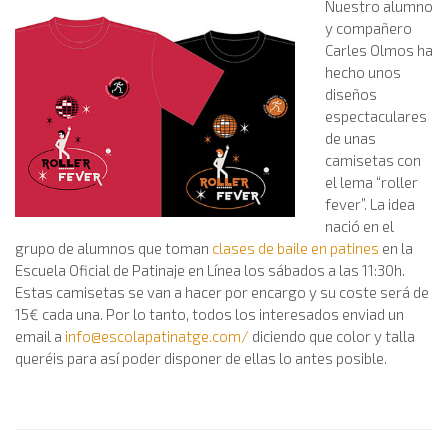
Nuestro alumno
y compañero
Carles Olmos ha
hecho unos
diseños
espectaculares
de unas
camisetas con
el lema “roller
fever”. La idea
nació en el
grupo de alumnos que toman
clases de baile en patines
en la
Escuela Oficial de Patinaje en Línea los sábados a las 11:30h.
Estas camisetas se van a hacer por encargo y su coste será de
15€ cada una. Por lo tanto, todos los interesados enviad un
email a
info@escolapatinatge.com
/
diciendo que color y talla
queréis para así poder disponer de ellas lo antes posible.