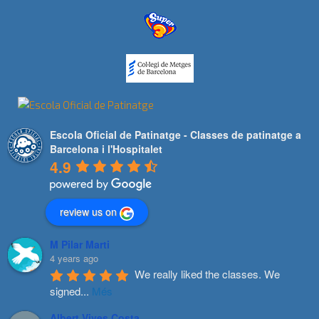
Escola Oficial de Patinatge - Classes de patinatge a
Barcelona i l'Hospitalet
4.9
review us on
M Pilar Marti
4 years ago
We really liked the classes. We 
signed
...
Més
Albert Vives Costa