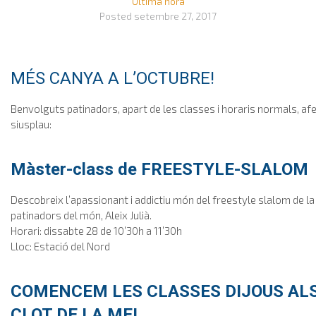
Última hora
Posted
setembre 27, 2017
MÉS CANYA A L’OCTUBRE!
Benvolguts patinadors, apart de les classes i horaris normals, af
siusplau:
Màster-class de FREESTYLE-SLALOM
Descobreix l’apassionant i addictiu món del freestyle slalom de la
patinadors del món, Aleix Julià.
Horari: dissabte 28 de 10’30h a 11’30h
Lloc: Estació del Nord
COMENCEM LES CLASSES DIJOUS AL
CLOT DE LA MEL