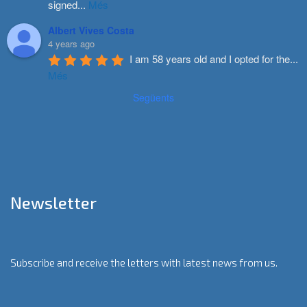
signed
...
Més
Albert Vives Costa
4 years ago
I am 58 years old and I opted for the
...
Més
Següents
Newsletter
Subscribe and receive the letters with latest news from us.