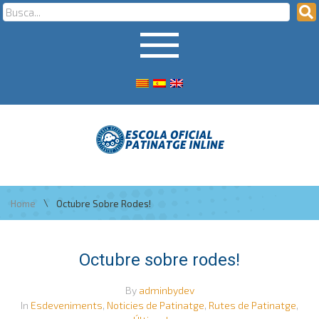
\
Home
Octubre Sobre Rodes!
Octubre sobre rodes!
By
adminbydev
In
Esdeveniments
,
Noticies de Patinatge
,
Rutes de Patinatge
,