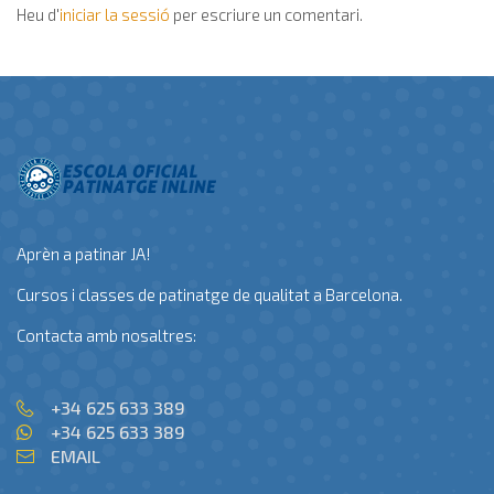
Heu d'
iniciar la sessió
per escriure un comentari.
Aprèn a patinar JA!
Cursos i classes de patinatge de qualitat a Barcelona.
Contacta amb nosaltres:
+34 625 633 389
+34 625 633 389
EMAIL