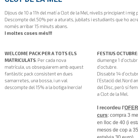
Dijous de 10 a 11h del matí a Clot de la Mel, nivells principiant i mig 
Descompte del 50% per a aturats, jubilats i estudiants que ho acred
només arribar 15 minuts abans.
I moltes coses més!!!
WELCOME PACK PER A TOTS ELS
FESTIUS OCTUBRE
MATRICULATS
: Per cada nova
diumenge 1 d’octubre
matrícula, us obsequiarem amb aquest
d’octubre.
fantàstic pack consistent en dues
Dissabte 14 d’octub
samarretes, una bossa, i un val
l’Estació del Nord a
descompte del 15% a la botiga Inercia!
del Disc, però sí fem
a Clot de la Mel.
I recordeu l’
OFER
curs
: compra 3 m
en lloc de 40 (i est
mesos de cop a 35€
estalvia 30 euro).