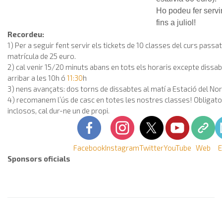
Ho podeu fer servi
fins a juliol!
Recordeu:
1) Per a seguir fent servir els tickets de 10 classes del curs passat
matrícula de 25 euro.
2) cal venir 15/20 minuts abans en tots els horaris excepte dissa
arribar a les 10h ó
11:30
h
3) nens avançats: dos torns de dissabtes al matí a Estació del No
4) recomanem l’ús de casc en totes les nostres classes! Obligator
inclosos, cal dur-ne un de propi.
Facebook
Instagram
Twitter
YouTube
Web
E
Sponsors oficials