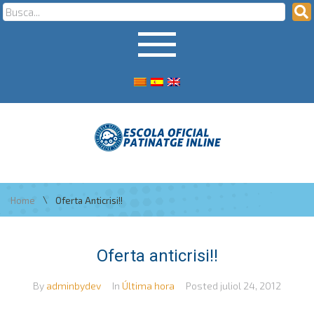
\
Home
Oferta Anticrisi!!
Oferta anticrisi!!
By
adminbydev
In
Última hora
Posted
juliol 24, 2012