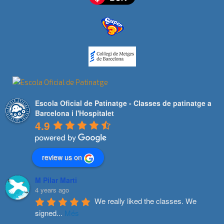
Escola Oficial de Patinatge - Classes de patinatge a
Barcelona i l'Hospitalet
4.9
review us on
M Pilar Marti
4 years ago
We really liked the classes. We 
signed
...
Més