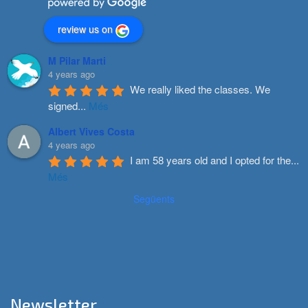
review us on
M Pilar Marti
4 years ago
We really liked the classes. We 
signed
...
Més
Albert Vives Costa
4 years ago
I am 58 years old and I opted for the
...
Més
Següents
Newsletter