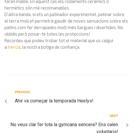
faran malbé. En aquest cas els rodaments ceràmics o
hermètics són mé recomanables.
D’altra banda, si ets un patinador experimentat, patinar sobre
el terra moll et permetrà gaudir de noves sensacions sobre els
patins com fer derrapades molt més llargues i divertides. No
oblidis però posar-te totes les proteccions!
Recordeu que podeu trobar tot el material que us calgui
a
Inercia
, la nostra botiga de confiança.
PREVIOUS
Ahir va começar la temporada Heelys!
NEXT
No veus clar fer tota la gymcana sencera? Ens calen
voluntaris!