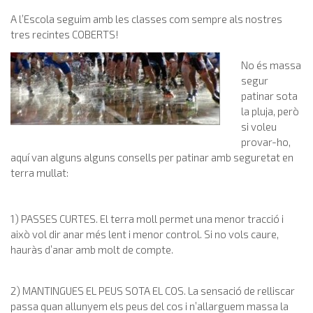
A l’Escola seguim amb les classes com sempre als nostres
tres recintes COBERTS!
No és massa
segur
patinar sota
la pluja, però
si voleu
provar-ho,
aquí van alguns alguns consells per patinar amb seguretat en
terra mullat:
1) PASSES CURTES. El terra moll permet una menor tracció i
això vol dir anar més lent i menor control. Si no vols caure,
hauràs d’anar amb molt de compte.
2) MANTINGUES EL PEUS SOTA EL COS. La sensació de relliscar
passa quan allunyem els peus del cos i n’allarguem massa la