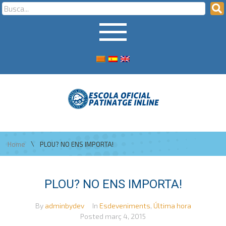
\
Home
PLOU? NO ENS IMPORTA!
PLOU? NO ENS IMPORTA!
By
adminbydev
In
Esdeveniments
,
Última hora
Posted
març 4, 2015