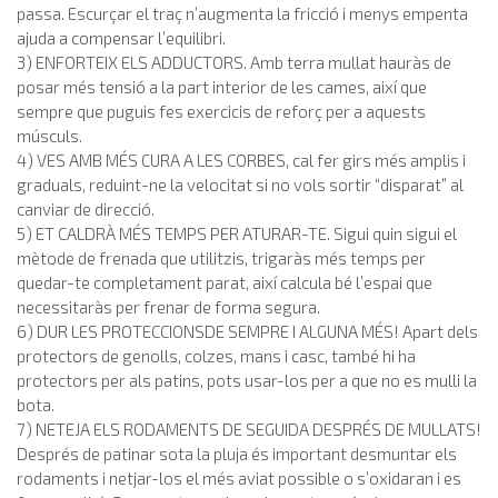
passa. Escurçar el traç n’augmenta la fricció i menys empenta
ajuda a compensar l’equilibri.
3) ENFORTEIX ELS ADDUCTORS. Amb terra mullat hauràs de
posar més tensió a la part interior de les cames, així que
sempre que puguis fes exercicis de reforç per a aquests
músculs.
4) VES AMB MÉS CURA A LES CORBES, cal fer girs més amplis i
graduals, reduint-ne la velocitat si no vols sortir “disparat” al
canviar de direcció.
5) ET CALDRÀ MÉS TEMPS PER ATURAR-TE. Sigui quin sigui el
mètode de frenada que utilitzis, trigaràs més temps per
quedar-te completament parat, així calcula bé l’espai que
necessitaràs per frenar de forma segura.
6) DUR LES PROTECCIONSDE SEMPRE I ALGUNA MÉS! Apart dels
protectors de genolls, colzes, mans i casc, també hi ha
protectors per als patins, pots usar-los per a que no es mulli la
bota.
7) NETEJA ELS RODAMENTS DE SEGUIDA DESPRÉS DE MULLATS!
Després de patinar sota la pluja és important desmuntar els
rodaments i netjar-los el més aviat possible o s’oxidaran i es