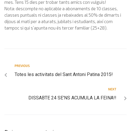
mes. Tens 15 dies per trobar tants amics con vulguis!
Nota: descompte no aplicable a abonaments de 10 classes,
classes puntuals ni classes ja rebaixades al 50% de dimarts i
dijous al matí per a aturats, jubilats i estudiants, així com
tampoc si qui s’apunta nou és tercer familiar (25+28).
PREVIOUS
Totes les activitats del Sant Antoni Patina 2015!
NEXT
DISSABTE 24 SE'NS ACUMULA LA FEINA!!