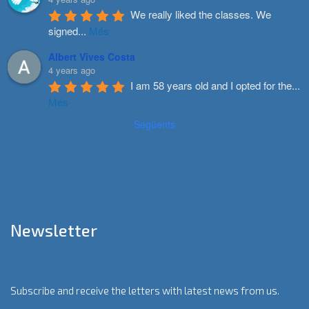
We really liked the classes. We 
signed
...
Més
Albert Vives Costa
4 years ago
I am 58 years old and I opted for the
...
Més
Següents
Newsletter
Subscribe and receive the letters with latest news from us.