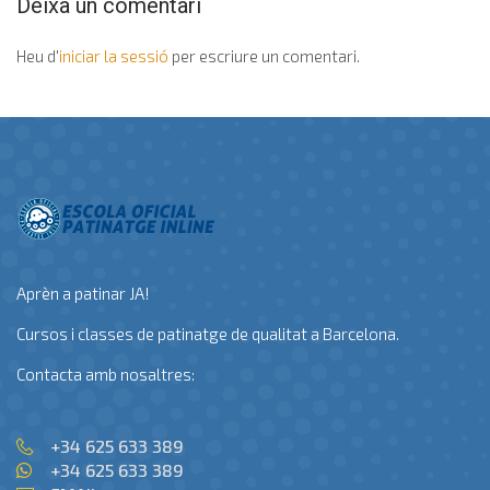
Deixa un comentari
Heu d'
iniciar la sessió
per escriure un comentari.
Aprèn a patinar JA!
Cursos i classes de patinatge de qualitat a Barcelona.
Contacta amb nosaltres:
+34 625 633 389
+34 625 633 389