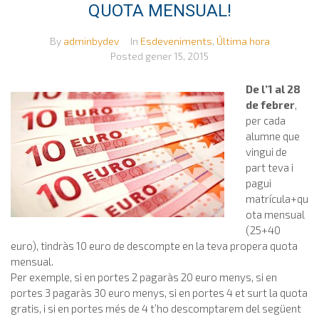
QUOTA MENSUAL!
By
adminbydev
In
Esdeveniments
,
Última hora
Posted
gener 15, 2015
De l’1 al 28
de febrer
,
per cada
alumne que
vingui de
part teva i
pagui
matrícula+qu
ota mensual
(25+40
euro), tindràs 10 euro de descompte en la teva propera quota
mensual.
Per exemple, si en portes 2 pagaràs 20 euro menys, si en
portes 3 pagaràs 30 euro menys, si en portes 4 et surt la quota
gratis, i si en portes més de 4 t’ho descomptarem del següent