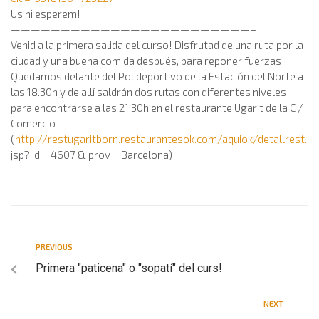
Us hi esperem!
————————————————————————–
Venid a la primera salida del curso! Disfrutad de una ruta por la
ciudad y una buena comida después, para reponer fuerzas!
Quedamos delante del Polideportivo de la Estación del Norte a
las 18.30h y de allí saldrán dos rutas con diferentes niveles
para encontrarse a las 21.30h en el restaurante Ugarit de la C /
Comercio
(
http://restugaritborn.restaurantesok.com/aquiok/detallrest.
jsp? id = 4607 & prov = Barcelona)
PREVIOUS
Primera "paticena" o "sopatí" del curs!
NEXT