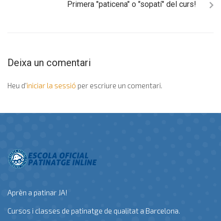
Primera "paticena" o "sopatí" del curs!
Deixa un comentari
Heu d'
iniciar la sessió
per escriure un comentari.
Aprèn a patinar JA!
Cursos i classes de patinatge de qualitat a Barcelona.