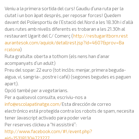
Veniu a la primera sortida del curs! Gaudiu d’una ruta per la
ciutat i un bon àpat després, per reposar forces! Quedem
davant del Poliesportiu de l’Estació del Nord a les 18.30h i d’allà
dues rutes amb nivells diferents es trobaran a les 21.30h al
restaurant Ugarit del C/ Comerç (
http://restugaritborn.rest
aurantesok.com/aquiok/deta
llrest.jsp?id=4607&prov=Ba
rcelona
)
Ruta gratuïta: oberta a tothom (els nens han d’anar
acompanyats d’un adult)
Preu del sopar: 22 euro (tot inclòs: menjar, primera beguda-
aigua, vi, sangria-, postre i café) (segones begudes es paguen
apart).
Opció també per a vegetarians.
Per a qualsevol consulta, escriviu-nos a
info@escolapatinatge.com
/
Esta dirección de correo
electrónico está protegida contra los robots de spam, necesita
tener Javascript activado para poder verla
Per reserves clickeu a “hi assistiré”:
http://www.facebook.com/#!/event.php?
eid=153181304723227