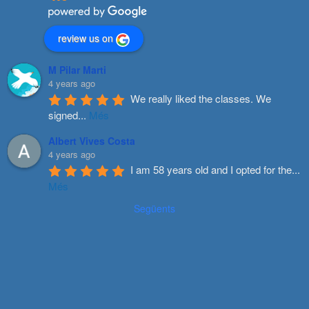
review us on
M Pilar Marti
4 years ago
We really liked the classes. We 
signed
...
Més
Albert Vives Costa
4 years ago
I am 58 years old and I opted for the
...
Més
Següents