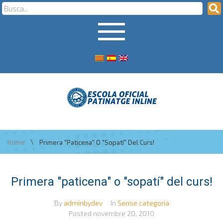
\
Home
Primera "paticena" O "sopatí" Del Curs!
Primera "paticena" o "sopatí" del curs!
By
adminbydev
In
Sense categoria
Posted
novembre 20, 2010