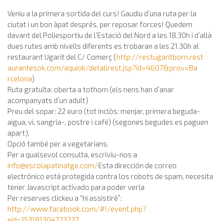
Veniu a la primera sortida del curs! Gaudiu d’una ruta per la
ciutat i un bon àpat després, per reposar forces! Quedem
davant del Poliesportiu de l’Estació del Nord a les 18.30h i d’allà
dues rutes amb nivells diferents es trobaran a les 21.30h al
restaurant Ugarit del C/ Comerç (
http://restugaritborn.rest
aurantesok.com/aquiok/deta
llrest.jsp?id=4607&prov=Ba
rcelona
)
Ruta gratuïta: oberta a tothom (els nens han d’anar
acompanyats d’un adult)
Preu del sopar: 22 euro (tot inclòs: menjar, primera beguda-
aigua, vi, sangria-, postre i café) (segones begudes es paguen
apart).
Opció també per a vegetarians.
Per a qualsevol consulta, escriviu-nos a
info@escolapatinatge.com
/
Esta dirección de correo
electrónico está protegida contra los robots de spam, necesita
tener Javascript activado para poder verla
Per reserves clickeu a “hi assistiré”:
http://www.facebook.com/#!/event.php?
eid=153181304723227