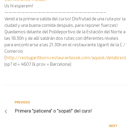
Us hi esperem!
————————————————————————–
Venid a la primera salida del curso! Disfrutad de una ruta por la
ciudad y una buena comida después, para reponer fuerzas!
Quedamos delante del Polideportivo de la Estación del Norte a
las 18.30h y de allí saldrán dos rutas con diferentes niveles
para encontrarse a las 21.30h en el restaurante Ugarit de la C /
Comercio
(
http://restugaritborn.restaurantesok.com/aquiok/detallrest.
jsp? id = 4607 & prov = Barcelona)
PREVIOUS
Primera "paticena" o "sopatí" del curs!
NEXT