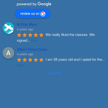
review us on
M Pilar Marti
4 years ago
We really liked the classes. We 
signed
...
Més
Albert Vives Costa
4 years ago
I am 58 years old and I opted for the
...
Més
Següents