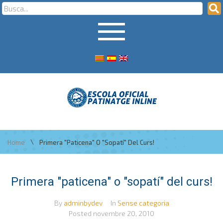
\
Home
Primera "paticena" O "sopatí" Del Curs!
Primera "paticena" o "sopatí" del curs!
By
adminbydev
In
Sense categoria
Posted
novembre 20, 2010