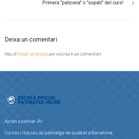
Primera "paticena" o "sopatí" del curs!
Deixa un comentari
Heu d'
iniciar la sessió
per escriure un comentari.
Aprèn a patinar JA!
Cursos i classes de patinatge de qualitat a Barcelona.