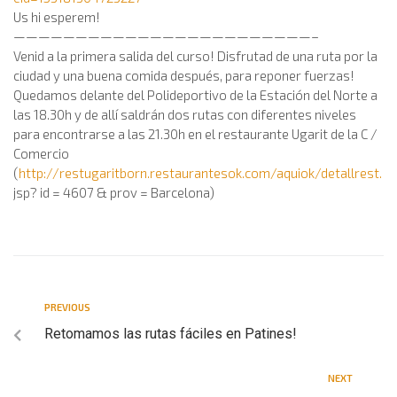
Us hi esperem!
————————————————————————–
Venid a la primera salida del curso! Disfrutad de una ruta por la
ciudad y una buena comida después, para reponer fuerzas!
Quedamos delante del Polideportivo de la Estación del Norte a
las 18.30h y de allí saldrán dos rutas con diferentes niveles
para encontrarse a las 21.30h en el restaurante Ugarit de la C /
Comercio
(
http://restugaritborn.restaurantesok.com/aquiok/detallrest.
jsp? id = 4607 & prov = Barcelona)
PREVIOUS
Retomamos las rutas fáciles en Patines!
NEXT