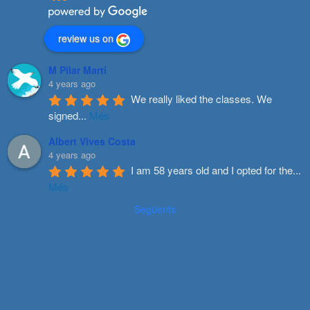
review us on
M Pilar Marti
4 years ago
We really liked the classes. We 
signed
...
Més
Albert Vives Costa
4 years ago
I am 58 years old and I opted for the
...
Més
Següents