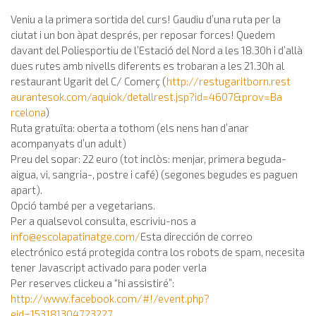
Veniu a la primera sortida del curs! Gaudiu d’una ruta per la
ciutat i un bon àpat després, per reposar forces! Quedem
davant del Poliesportiu de l’Estació del Nord a les 18.30h i d’allà
dues rutes amb nivells diferents es trobaran a les 21.30h al
restaurant Ugarit del C/ Comerç (
http://restugaritborn.rest
aurantesok.com/aquiok/deta
llrest.jsp?id=4607&prov=Ba
rcelona
)
Ruta gratuïta: oberta a tothom (els nens han d’anar
acompanyats d’un adult)
Preu del sopar: 22 euro (tot inclòs: menjar, primera beguda-
aigua, vi, sangria-, postre i café) (segones begudes es paguen
apart).
Opció també per a vegetarians.
Per a qualsevol consulta, escriviu-nos a
info@escolapatinatge.com
/
Esta dirección de correo
electrónico está protegida contra los robots de spam, necesita
tener Javascript activado para poder verla
Per reserves clickeu a “hi assistiré”:
http://www.facebook.com/#!/event.php?
eid=153181304723227