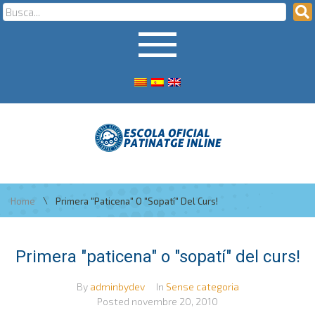
\
Home
Primera "paticena" O "sopatí" Del Curs!
Primera "paticena" o "sopatí" del curs!
By
adminbydev
In
Sense categoria
Posted
novembre 20, 2010