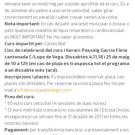
demana tenir un nivell mig per a poder aprofitar bé el curs. És a
dir, dominar els patins a una certa velocitat, saber girar
correctament en paral.lel i saber creuar cames a la corba.
Nota important:
En cas de patir una lesió muscular o òssea, o
patir qualsevol malaltia de tipus respiratori o cardiovascular,
és MOLT IMPORTANT fer-ho saber al monitor.
Curs impartit per:
Carles Bial
Lloc de celebració del curs i horari: Passeig Garcia Fària
cantonada C/Lope de Vega. Dissabtes 4,11,18 i 25 de maig
de 10 a 12h (en cas de pluja es traspassa tot el programa
a un dissabte més tard).
Inscripcions i places:
És imprescindible reservar plaça. Les
places són limitades. Per reservar la vostra plaça feu-ho per
mail a
info@escolapatinatge.com
/
Preu del curs:
* 65 euro curs velocitat (4 sessions de dues hores)
* 12 euro matrícula si encara no sou alumnes de l’Escola (inclou
assegurança i us serveix fins al 31 de juliol de 2011 en totes les
nostres classes).
Pagament:
per transferència bancària, o presencialment a les