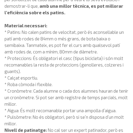
demostrar-li que,
amb una millor tècnica, es pot millorar
l’eficiència sobre els patins.
Material necessari:
* Patins: No calen patins de velocitat, però és aconsellable un
patí amb rodes de 84mm o més grans, de bota baixa o
semibaixa. Tanmateix, es pot fer el curs amb qualsevol patí
amb rodes de, com a mínim, 80mm de diàmetre.
* Proteccions: És obligatori el casc (tipus bicicleta) i són molt
recomanables la resta de proteccions (genolleres, colzeres i
guants).
* Calçat esportiu.
* Roba còmoda i flexible.
* Cronòmetre: Cada alumne o cada dos alumnes hauran de tenir
un cronòmetre. Si pot ser amb registre de temps parcials, molt
millor.
* Aigua: És molt recomanable portar una ampolla d’aigua.
* Pulsòmetre: No és obligatori, però si se’n disposa d’un molt
millor.
Nivell de patinatge:
No cal ser un expert patinador, però es