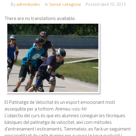
By
adminbydev
In
Sense categoria
Posted
abril 10, 2013
There are no translations available.
El Patinatge de Velocitat és un esport emocionant molt
assequible per a tothom. Animeu-vos-hi!
L’objectiu del curs és que els alumnes coneguin les tècniques
bàsiques del patinatge de velocitat, així com mètodes
d’entrenament i estiraments. Tammateix, es farà un seguiment
personalitzat de cada alumne per a veure la seva evolució i