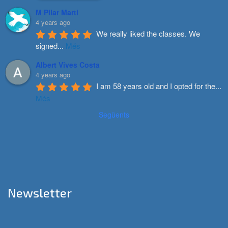
M Pilar Marti
4 years ago
We really liked the classes. We 
signed
...
Més
Albert Vives Costa
4 years ago
I am 58 years old and I opted for the
...
Més
Següents
Newsletter