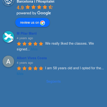
Barcelona i l'Hospitalet
4.9
review us on
M Pilar Marti
4 years ago
We really liked the classes. We 
signed
...
Més
Albert Vives Costa
4 years ago
I am 58 years old and I opted for the
...
Més
Següents