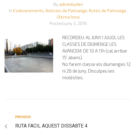
By
adminbydev
In
Esdeveniments
,
Noticies de Patinatge
,
Rutes de Patinatge
,
Última hora
Posted
juny 3, 2016
RECORDEU: AL JUNY I JULIOL LES
CLASSES DE DIUMENGE LES
AVANCEM: DE 10 A 11h (cal arribar
15′ abans).
No farem classe els diumenges 12
ni 26 de juny. Disculpeu les
molèsties.
PREVIOUS
RUTA FACIL AQUEST DISSABTE 4