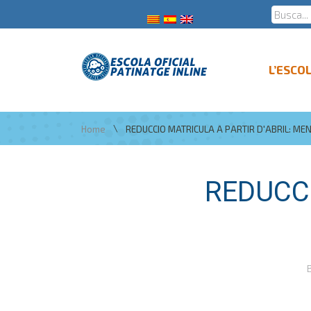
L’ESCO
\
Home
REDUCCIO MATRICULA A PARTIR D'ABRIL: ME
REDUCCI