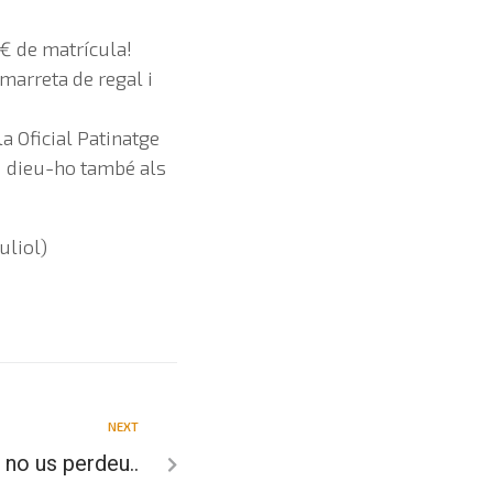
2€ de matrícula!
marreta de regal i
a Oficial Patinatge
i dieu-ho també als
uliol)
NEXT
no us perdeu..