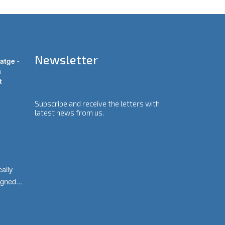
Newsletter
atge -
a
t
Subscribe and receive the letters with
latest news from us.
ally 
igned
...