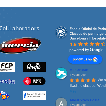
Col.laboradors
Escola Oficial de Patin
Classes de patinatge 
Barcelona i l'Hospitale
4.9
review us on
M Pilar Marti
4 years ago
We re
liked the classes. We s
Més
Albert Vives Costa
4 years ago