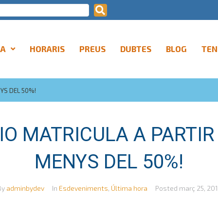
LA
HORARIS
PREUS
DUBTES
BLOG
TEN
NYS DEL 50%!
O MATRICULA A PARTIR 
MENYS DEL 50%!
By
adminbydev
In
Esdeveniments
,
Última hora
Posted
març 25, 201