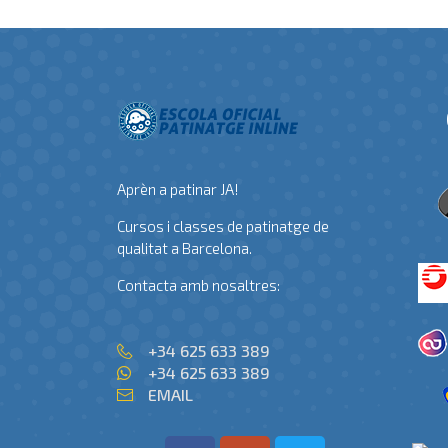
Aprèn a patinar JA!
Cursos i classes de patinatge de
qualitat a Barcelona.
Contacta amb nosaltres:
+34 625 633 389
+34 625 633 389
EMAIL