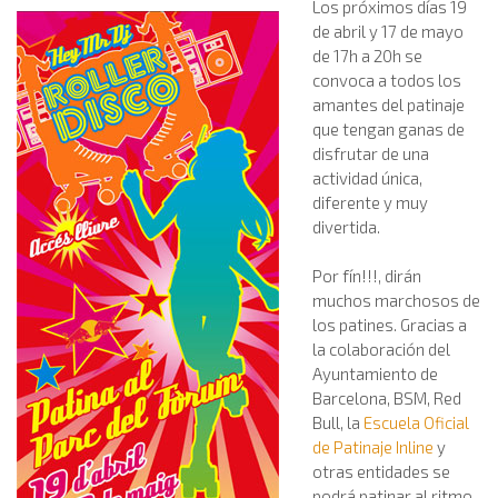
Los próximos días 19
de abril y 17 de mayo
de 17h a 20h se
convoca a todos los
amantes del patinaje
que tengan ganas de
disfrutar de una
actividad única,
diferente y muy
divertida.
Por fín!!!, dirán
muchos marchosos de
los patines. Gracias a
la colaboración del
Ayuntamiento de
Barcelona, BSM, Red
Bull, la
Escuela
Oficial
de Patinaje Inline
y
otras entidades se
podrá patinar al ritmo