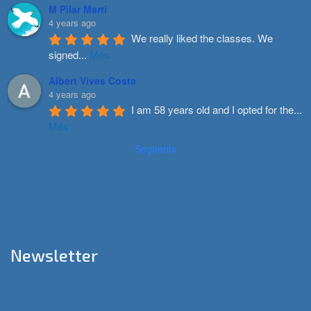
M Pilar Marti
4 years ago
We really liked the classes. We 
signed
...
Més
Albert Vives Costa
4 years ago
I am 58 years old and I opted for the
...
Més
Següents
Newsletter