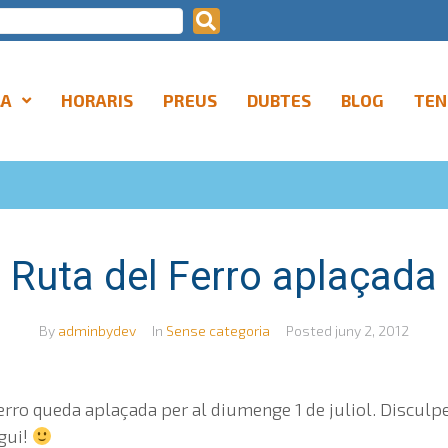
LA
HORARIS
PREUS
DUBTES
BLOG
TEN
Ruta del Ferro aplaçada
By
adminbydev
In
Sense categoria
Posted
juny 2, 2012
 ferro queda aplaçada per al diumenge 1 de juliol. Disculp
gui!