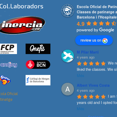
Col.laboradors
Escola Oficial de Patin
Classes de patinatge 
Barcelona i l'Hospitale
4.9
review us on
M Pilar Marti
4 years ago
We re
liked the classes. We s
Més
Albert Vives Costa
4 years ago
I am 
years old and I opted fo
Més