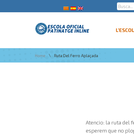
L’ESCO
\
Home
Ruta Del Ferro Aplaçada
Atencio: la ruta del
esperem que no plo