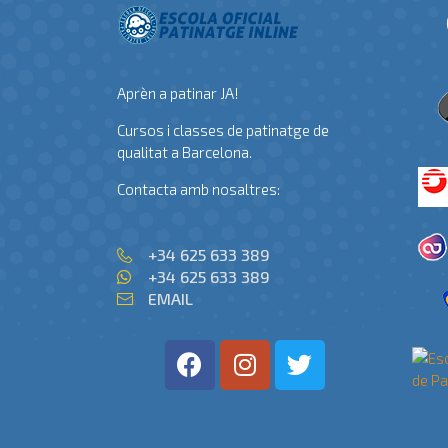
Aprèn a patinar JA!
Cursos i classes de patinatge de
qualitat a Barcelona.
Contacta amb nosaltres:
+34 625 633 389
+34 625 633 389
EMAIL