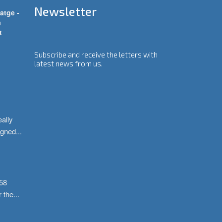
Newsletter
atge -
a
t
Subscribe and receive the letters with
latest news from us.
ally 
igned
...
58 
r the
...