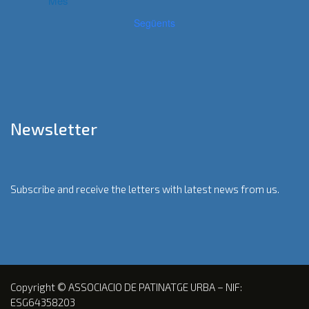
Més
Següents
Newsletter
Subscribe and receive the letters with latest news from us.
Copyright © ASSOCIACIO DE PATINATGE URBA – NIF:
ESG64358203