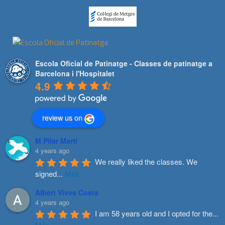
Escola Oficial de Patinatge - Classes de patinatge a
Barcelona i l'Hospitalet
4.9
review us on
M Pilar Marti
4 years ago
We really liked the classes. We 
signed
...
Més
Albert Vives Costa
4 years ago
I am 58 years old and I opted for the
...