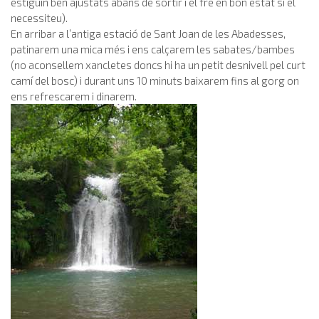
estiguin ben ajustats abans de sortir i el fre en bon estat si el
necessiteu).
En arribar a l’antiga estació de Sant Joan de les Abadesses,
patinarem una mica més i ens calçarem les sabates/bambes
(no aconsellem xancletes doncs hi ha un petit desnivell pel curt
camí del bosc) i durant uns 10 minuts baixarem fins al gorg on
ens refrescarem i dinarem.