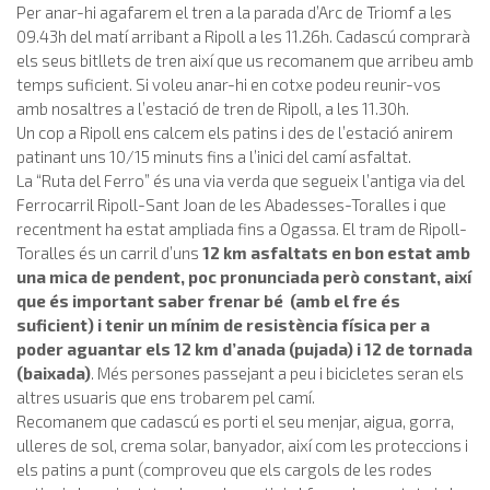
Per anar-hi agafarem el tren a la parada d’Arc de Triomf a les
09.43h del matí arribant a Ripoll a les 11.26h. Cadascú comprarà
els seus bitllets de tren així que us recomanem que arribeu amb
temps suficient. Si voleu anar-hi en cotxe podeu reunir-vos
amb nosaltres a l’estació de tren de Ripoll, a les 11.30h.
Un cop a Ripoll ens calcem els patins i des de l’estació anirem
patinant uns 10/15 minuts fins a l’inici del camí asfaltat.
La “Ruta del Ferro” és una via verda que segueix l’antiga via del
Ferrocarril Ripoll-Sant Joan de les Abadesses-Toralles i que
recentment ha estat ampliada fins a Ogassa. El tram de Ripoll-
Toralles és un carril d’uns
12 km asfaltats en bon estat amb
una mica de pendent, poc pronunciada però constant, així
que és important saber frenar bé (amb el fre és
suficient) i tenir un mínim de resistència física per a
poder aguantar els 12 km d’anada (pujada) i 12 de tornada
(baixada)
. Més persones passejant a peu i bicicletes seran els
altres usuaris que ens trobarem pel camí.
Recomanem que cadascú es porti el seu menjar, aigua, gorra,
ulleres de sol, crema solar, banyador, així com les proteccions i
els patins a punt (comproveu que els cargols de les rodes