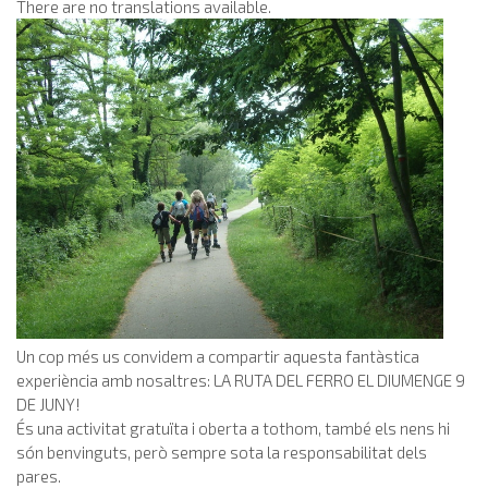
There are no translations available.
Un cop més us convidem a compartir aquesta fantàstica
experiència amb nosaltres: LA RUTA DEL FERRO EL DIUMENGE 9
DE JUNY!
És una activitat gratuïta i oberta a tothom, també els nens hi
són benvinguts, però sempre sota la responsabilitat dels
pares.