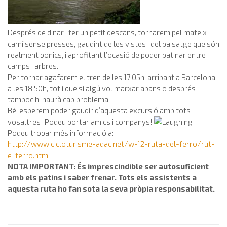
Després de dinar i fer un petit descans, tornarem pel mateix
camí sense presses, gaudint de les vistes i del paisatge que són
realment bonics, i aprofitant l’ocasió de poder patinar entre
camps i arbres.
Per tornar agafarem el tren de les 17.05h, arribant a Barcelona
a les 18.50h, tot i que si algú vol marxar abans o després
tampoc hi haurà cap problema.
Bé, esperem poder gaudir d’aquesta excursió amb tots
vosaltres! Podeu portar amics i companys!
Podeu trobar més informació a:
http://www.cicloturisme-adac.net/w-12-ruta-del-ferro/rut-
e-ferro.htm
NOTA IMPORTANT: És imprescindible ser autosuficient
amb els patins i saber frenar. Tots els assistents a
aquesta ruta ho fan sota la seva pròpia responsabilitat.