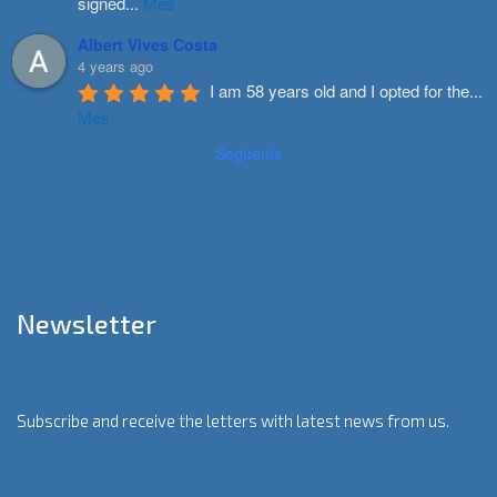
signed
...
Més
Albert Vives Costa
4 years ago
I am 58 years old and I opted for the
...
Més
Següents
Newsletter
Subscribe and receive the letters with latest news from us.