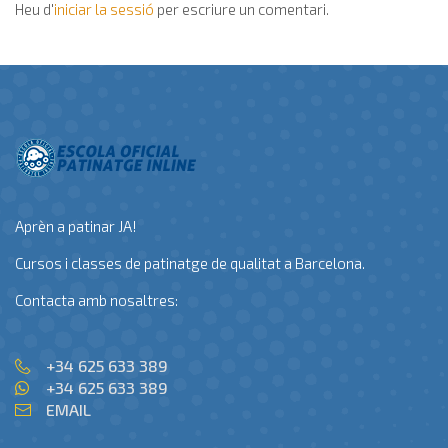
Heu d'
iniciar la sessió
per escriure un comentari.
Aprèn a patinar JA!
Cursos i classes de patinatge de qualitat a Barcelona.
Contacta amb nosaltres:
+34 625 633 389
+34 625 633 389
EMAIL