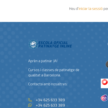
Heu d'
iniciar la sessió
per
Aprèn a patinar JA!
Cursos i classes de patinatge de
qualitat a Barcelona.
Contacta amb nosaltres:
+34 625 633 389
+34 625 633 389