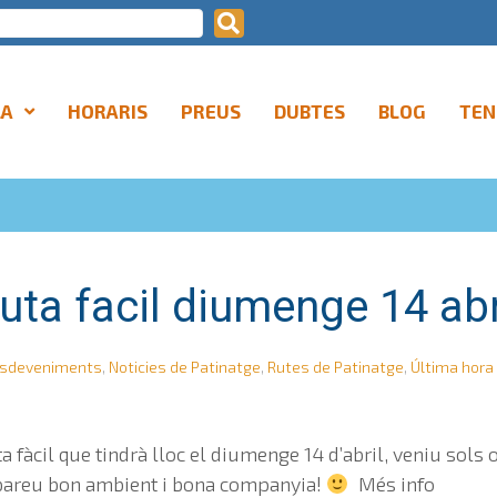
LA
HORARIS
PREUS
DUBTES
BLOG
TEN
uta facil diumenge 14 abr
sdeveniments
,
Noticies de Patinatge
,
Rutes de Patinatge
,
Última hora
a fàcil que tindrà lloc el diumenge 14 d’abril, veniu sol
robareu bon ambient i bona companyia!
Més info