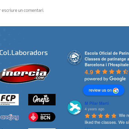
 escriure un comentari.
Col.laboradors
Escola Oficial de Patin
Classes de patinatge 
Barcelona i l'Hospitale
4.9
review us on
M Pilar Marti
4 years ago
We re
liked the classes. We s
Més