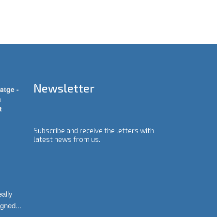
Newsletter
atge -
a
t
Subscribe and receive the letters with
latest news from us.
ally 
igned
...