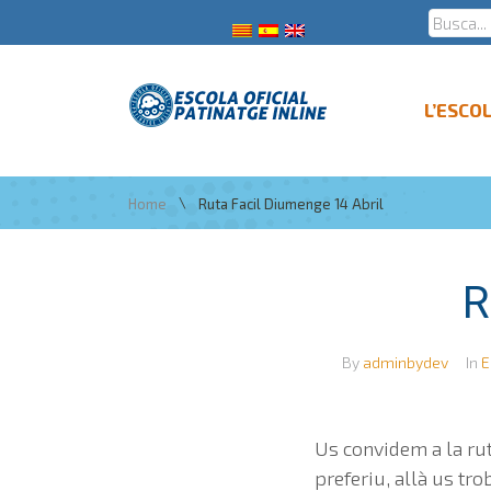
L’ESCO
\
Home
Ruta Facil Diumenge 14 Abril
R
By
adminbydev
In
E
Us convidem a la rut
preferiu, allà us t