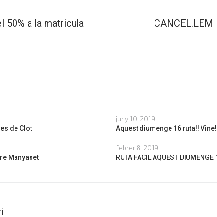
 50% a la matricula
CANCEL.LEM 
juny 10, 2019
es de Clot
Aquest diumenge 16 ruta!! Vine!
febrer 8, 2019
are Manyanet
RUTA FACIL AQUEST DIUMENGE 
i