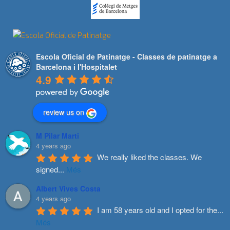
Escola Oficial de Patinatge - Classes de patinatge a
Barcelona i l'Hospitalet
4.9
review us on
M Pilar Marti
4 years ago
We really liked the classes. We 
signed
...
Més
Albert Vives Costa
4 years ago
I am 58 years old and I opted for the
...
Més