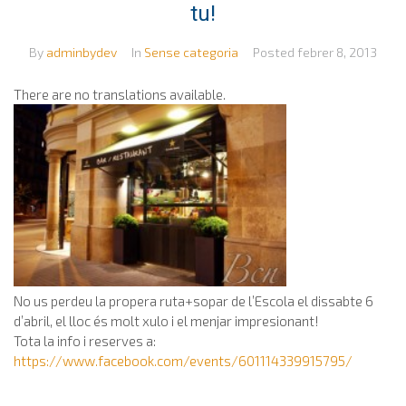
tu!
By
adminbydev
In
Sense categoria
Posted
febrer 8, 2013
There are no translations available.
No us perdeu la propera ruta+sopar de l’Escola el dissabte 6
d’abril, el lloc és molt xulo i el menjar impresionant!
Tota la info i reserves a:
https://www.facebook.com/events/601114339915795/