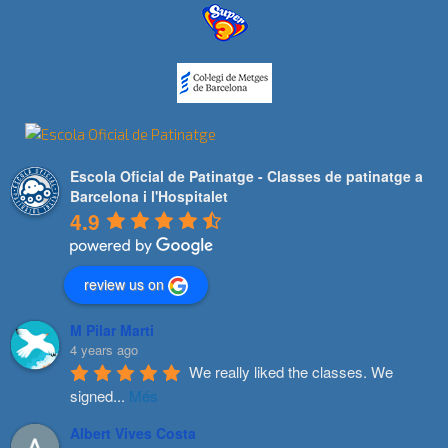
Escola Oficial de Patinatge - Classes de patinatge a
Barcelona i l'Hospitalet
4.9
review us on
M Pilar Marti
4 years ago
We really liked the classes. We 
signed
...
Més
Albert Vives Costa