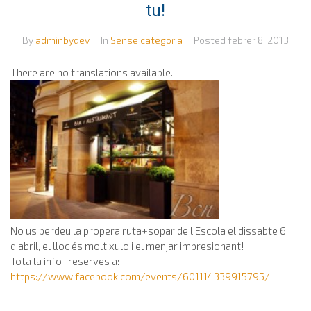
tu!
By
adminbydev
In
Sense categoria
Posted
febrer 8, 2013
There are no translations available.
No us perdeu la propera ruta+sopar de l’Escola el dissabte 6
d’abril, el lloc és molt xulo i el menjar impresionant!
Tota la info i reserves a:
https://www.facebook.com/events/601114339915795/