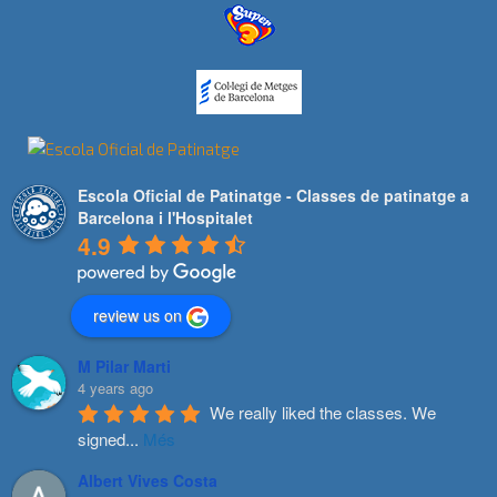
Escola Oficial de Patinatge - Classes de patinatge a
Barcelona i l'Hospitalet
4.9
review us on
M Pilar Marti
4 years ago
We really liked the classes. We 
signed
...
Més
Albert Vives Costa