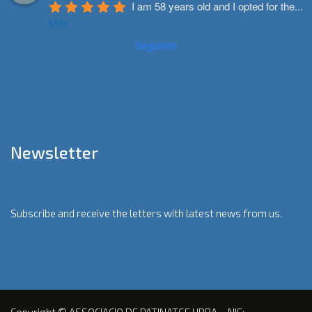
I am 58 years old and I opted for the
...
Més
Següents
Newsletter
Subscribe and receive the letters with latest news from us.
Copyright © ASSOCIACIO DE PATINATGE URBA – NIF: