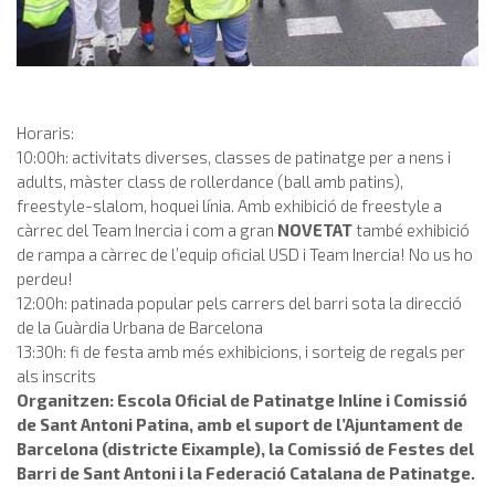
Horaris:
10:00h: activitats diverses, classes de patinatge per a nens i
adults, màster class de rollerdance (ball amb patins),
freestyle-slalom, hoquei línia. Amb exhibició de freestyle a
càrrec del Team Inercia i com a gran
NOVETAT
també exhibició
de rampa a càrrec de l’equip oficial USD i Team Inercia! No us ho
perdeu!
12:00h: patinada popular pels carrers del barri sota la direcció
de la Guàrdia Urbana de Barcelona
13:30h: fi de festa amb més exhibicions, i sorteig de regals per
als inscrits
Organitzen: Escola Oficial de Patinatge Inline i Comissió
de Sant Antoni Patina, amb el suport de l’Ajuntament de
Barcelona (districte Eixample), la Comissió de Festes del
Barri de Sant Antoni i la Federació Catalana de Patinatge.