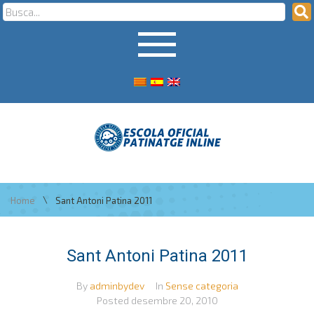
\
Home
Sant Antoni Patina 2011
Sant Antoni Patina 2011
By
adminbydev
In
Sense categoria
Posted
desembre 20, 2010