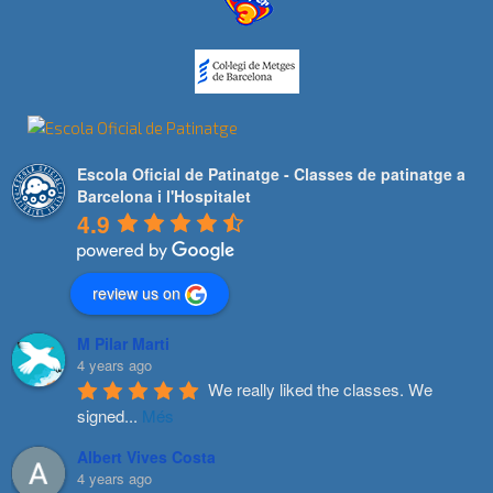
Escola Oficial de Patinatge - Classes de patinatge a
Barcelona i l'Hospitalet
4.9
review us on
M Pilar Marti
4 years ago
We really liked the classes. We 
signed
...
Més
Albert Vives Costa
4 years ago