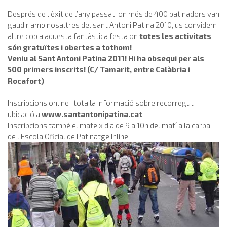
Després de l’èxit de l’any passat, on més de 400 patinadors van
gaudir amb nosaltres del sant Antoni Patina 2010, us convidem
altre cop a aquesta fantàstica festa on
totes les activitats
són gratuïtes i obertes a tothom!
Veniu al Sant Antoni Patina 2011! Hi ha obsequi per als
500 primers inscrits! (C/ Tamarit, entre Calàbria i
Rocafort)
Inscripcions online i tota la informació sobre recorregut i
ubicació a
www.santantonipatina.cat
Inscripcions també el mateix dia de 9 a 10h del matí a la carpa
de l’Escola Oficial de Patinatge Inline.