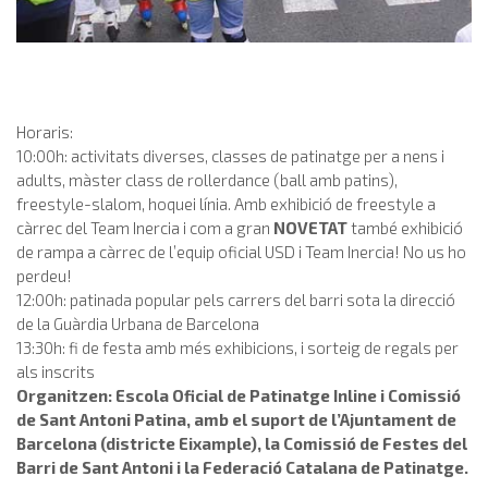
Horaris:
10:00h: activitats diverses, classes de patinatge per a nens i
adults, màster class de rollerdance (ball amb patins),
freestyle-slalom, hoquei línia. Amb exhibició de freestyle a
càrrec del Team Inercia i com a gran
NOVETAT
també exhibició
de rampa a càrrec de l’equip oficial USD i Team Inercia! No us ho
perdeu!
12:00h: patinada popular pels carrers del barri sota la direcció
de la Guàrdia Urbana de Barcelona
13:30h: fi de festa amb més exhibicions, i sorteig de regals per
als inscrits
Organitzen: Escola Oficial de Patinatge Inline i Comissió
de Sant Antoni Patina, amb el suport de l’Ajuntament de
Barcelona (districte Eixample), la Comissió de Festes del
Barri de Sant Antoni i la Federació Catalana de Patinatge.