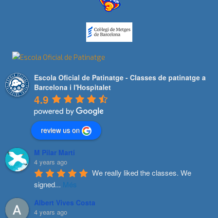
Escola Oficial de Patinatge - Classes de patinatge a
Barcelona i l'Hospitalet
4.9
review us on
M Pilar Marti
4 years ago
We really liked the classes. We 
signed
...
Més
Albert Vives Costa
4 years ago