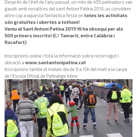
Després de l’èxit de l’any passat, on més de 400 patinadors van
gaudir amb nosaltres del sant Antoni Patina 2010, us convidem
altre cop a aquesta fantàstica festa on
totes les activitats
són gratuïtes i obertes a tothom!
Veniu al Sant Antoni Patina 2011! Hi ha obsequi per als
500 primers inscrits! (C/ Tamarit, entre Calàbria i
Rocafort)
Inscripcions online i tota la informació sobre recorregut i
ubicació a
www.santantonipatina.cat
Inscripcions també el mateix dia de 9 a 10h del matí a la carpa
de l’Escola Oficial de Patinatge Inline.