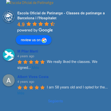
Escola Oficial de Patinatge - Classes de patinatge a
Barcelona i l'Hospitalet
4.9
review us on
M Pilar Marti
4 years ago
We really liked the classes. We 
signed
...
Més
Albert Vives Costa
4 years ago
I am 58 years old and I opted for the
...
Més
Següents