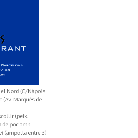
 del Nord (C/Nàpols
nt (Av. Marquès de
ollir (peix,
rn de poc amb
vi (ampolla entre 3)