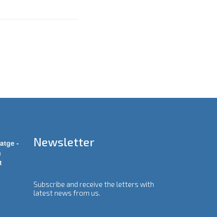
Newsletter
atge -
a
t
Subscribe and receive the letters with
latest news from us.