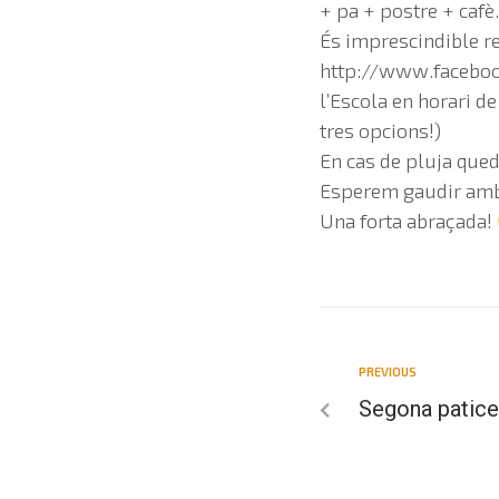
+ pa + postre + cafè.
És imprescindible re
http://www.faceboo
l’Escola en horari d
tres opcions!)
En cas de pluja qued
Esperem gaudir amb t
Una forta abraçada!
PREVIOUS
Segona paticen