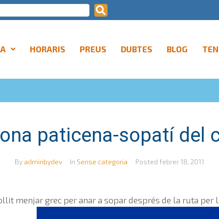
LA
HORARIS
PREUS
DUBTES
BLOG
TEN
ona paticena-sopatí del c
By
adminbydev
In
Sense categoria
Posted
febrer 18, 2011
lit menjar grec per anar a sopar després de la ruta per la