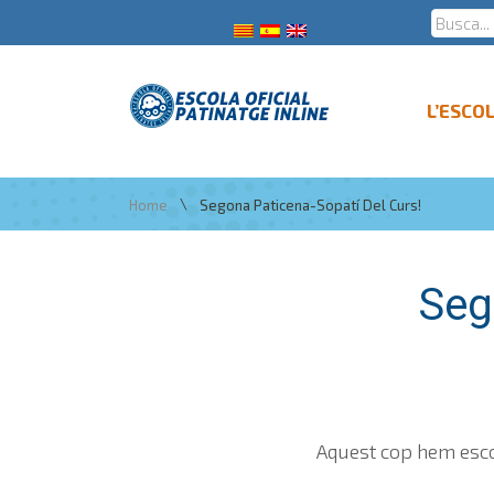
L’ESCO
\
Home
Segona Paticena-Sopatí Del Curs!
Seg
Aquest cop hem escol