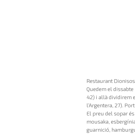
Restaurant Dionisos 
Quedem el dissabte 2
42) i allà dividirem
l’Argentera, 27). Por
El preu del sopar és
mousaka, esbergínia
guarnició, hamburgue