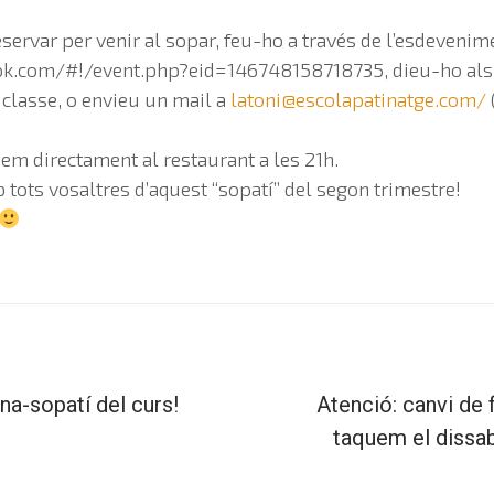
servar per venir al sopar, feu-ho a través de l’esdevenim
k.com/#!/event.php?eid=146748158718735, dieu-ho als
e classe, o envieu un mail a
latoni@escolapatinatge.com
/
em directament al restaurant a les 21h.
ots vosaltres d’aquest “sopatí” del segon trimestre!
a-sopatí del curs!
Atenció: canvi de fe
taquem el dissab