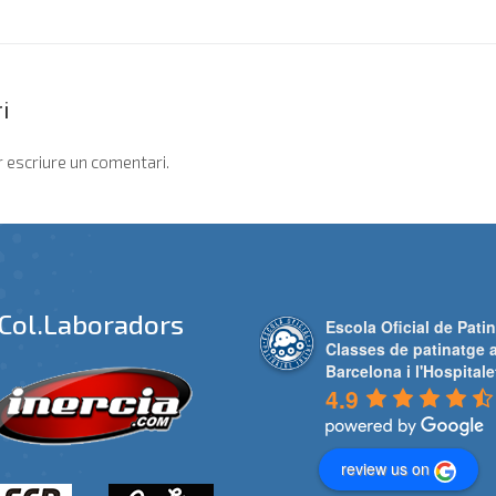
i
 escriure un comentari.
Col.laboradors
Escola Oficial de Patin
Classes de patinatge 
Barcelona i l'Hospitale
4.9
review us on