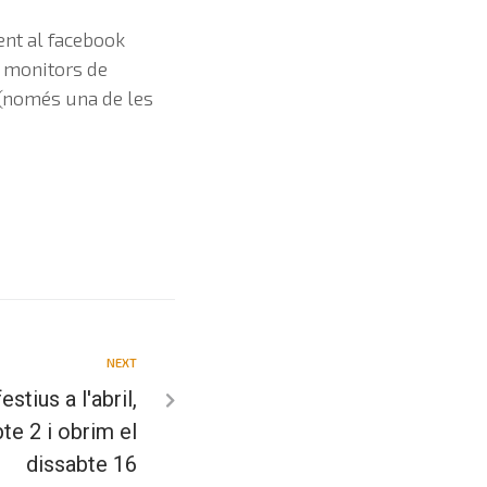
ent al facebook
 monitors de
(només una de les
NEXT
stius a l'abril,
te 2 i obrim el
dissabte 16