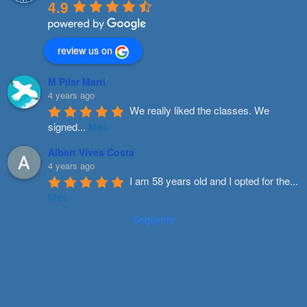
4.9
review us on
M Pilar Marti
4 years ago
We really liked the classes. We 
signed
...
Més
Albert Vives Costa
4 years ago
I am 58 years old and I opted for the
...
Més
Següents