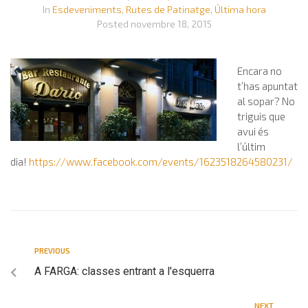
In
Esdeveniments
,
Rutes de Patinatge
,
Última hora
Posted
novembre 18, 2015
Encara no
t’has apuntat
al sopar? No
triguis que
avui és
l’últim
dia!
https://www.facebook.com/events/1623518264580231/
PREVIOUS
A FARGA: classes entrant a l'esquerra
NEXT