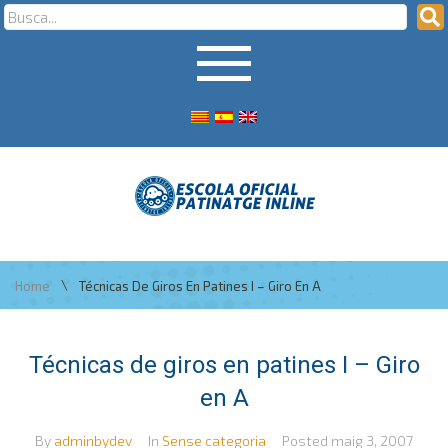
\
Home
Técnicas De Giros En Patines I – Giro En A
Técnicas de giros en patines I – Giro
en A
By
adminbydev
In
Sense categoria
Posted
maig 3, 2007