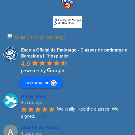
Escola Oficial de Patinatge - Classes de patinatge a
Barcelona i l'Hospitalet
4.9
review us on
M Pilar Marti
4 years ago
We really liked the classes. We 
signed
...
Més
Albert Vives Costa
4 years ago