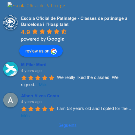
Escola Oficial de Patinatge - Classes de patinatge a
Barcelona i l'Hospitalet
4.9
review us on
M Pilar Marti
4 years ago
We really liked the classes. We 
signed
...
Més
Albert Vives Costa
4 years ago
I am 58 years old and I opted for the
...
Més
Següents