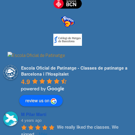
Escola Oficial de Patinatge - Classes de patinatge a
Barcelona i l'Hospitalet
4.9
review us on
M Pilar Marti
4 years ago
We really liked the classes. We 
signed
...
Més