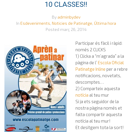
10 CLASSES!!
By
adminbydev
In
Esdeveniments
,
Noticies de Patinatge
,
Última hora
Posted
març 26, 2014
Participar és fàcil i ràpid:
només 2 CLICKS
1) Clicka a “m’agrada” a la
pàgina de l’
Escola Oficial
Patinatge Inline
per a rebre
notificacions, novetats,
descomptes…
2) Comparteix aquesta
notícia
al teu mur
Si ja ets seguidor de la
nostra pàgina només et
falta compartir aquesta
notícia al teu mur!
Et desitgem tota la sort!