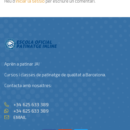
Heu d'
iniciar la sessió
per escriure un comentari.
Aprèn a patinar JA!
Cursos i classes de patinatge de qualitat a Barcelona.
Contacta amb nosaltres:
+34 625 633 389
+34 625 633 389
EMAIL