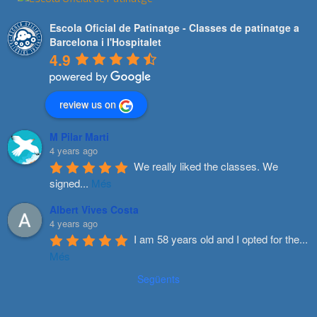
Escola Oficial de Patinatge - Classes de patinatge a
Barcelona i l'Hospitalet
4.9
review us on
M Pilar Marti
4 years ago
We really liked the classes. We 
signed
...
Més
Albert Vives Costa
4 years ago
I am 58 years old and I opted for the
...
Més
Següents