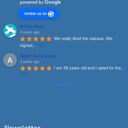
review us on
M Pilar Marti
4 years ago
We really liked the classes. We 
signed
...
Més
Albert Vives Costa
4 years ago
I am 58 years old and I opted for the
...
Més
Següents
Newsletter