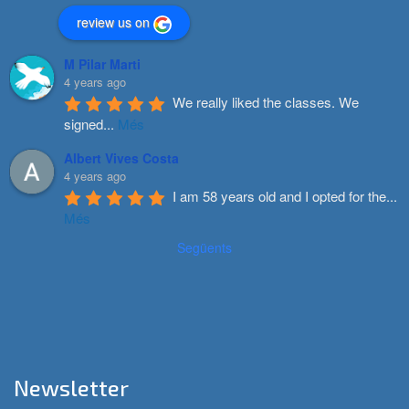
review us on
M Pilar Marti
4 years ago
We really liked the classes. We 
signed
...
Més
Albert Vives Costa
4 years ago
I am 58 years old and I opted for the
...
Més
Següents
Newsletter