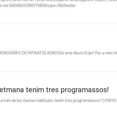
et=oa.1680880038837085&type=3&theater
l MONOGRÀFIC DE PATINATGE AGRESSIU amb Alexis Ecija!! Per a més int
setmana tenim tres programassos!
a més de les classes habituals, tenim tres programassos! 1) FRESS