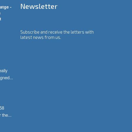
Newsletter
atge -
a
t
Subscribe and receive the letters with
latest news from us.
ally 
igned
...
58 
r the
...