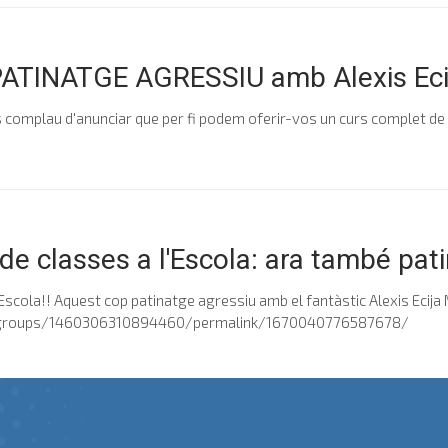
 PATINATGE AGRESSIU amb Alexis Eci
es complau d'anunciar que per fi podem oferir-vos un curs complet de 
e classes a l'Escola: ara també pati
Escola!! Aquest cop patinatge agressiu amb el fantàstic Alexis Ecija 
groups/1460306310894460/permalink/1670040776587678/