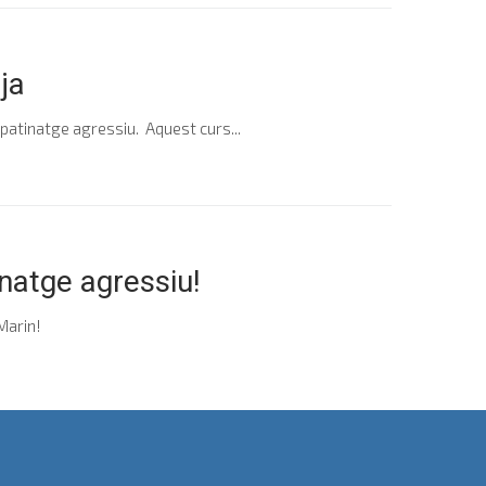
ja
patinatge agressiu. Aquest curs...
natge agressiu!
Marin!