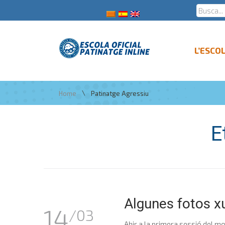
L’ESCO
\
Home
Patinatge Agressiu
E
Algunes fotos x
14
/03
Ahir a la primera sessió del m