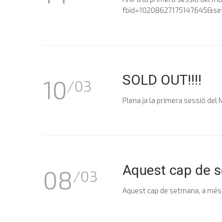
fbid=10208627175147645&s
SOLD OUT!!!!
10
/03
Plena ja la primera sessió de
Aquest cap de 
08
/03
Aquest cap de setmana, a més 