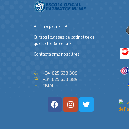
Aprèn a patinar JA!
Cursos i classes de patinatge de
qualitat a Barcelona.
Contacta amb nosaltres:
+34 625 633 389
+34 625 633 389
EMAIL