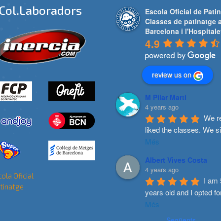
Col.laboradors
Escola Oficial de Patin
Classes de patinatge 
Barcelona i l'Hospitale
4.9
review us on
M Pilar Marti
4 years ago
We re
liked the classes. We s
Més
Albert Vives Costa
4 years ago
I am 
years old and I opted fo
Més
Següents