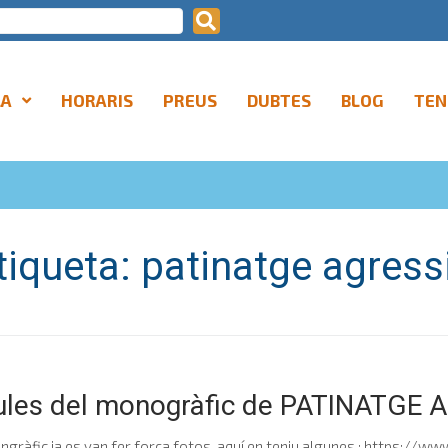
LA
HORARIS
PREUS
DUBTES
BLOG
TEN
tiqueta:
patinatge agress
ules del monogràfic de PATINATGE A
ongràfic ja es van fer força fotos..aquí en teniu algunes : https:/