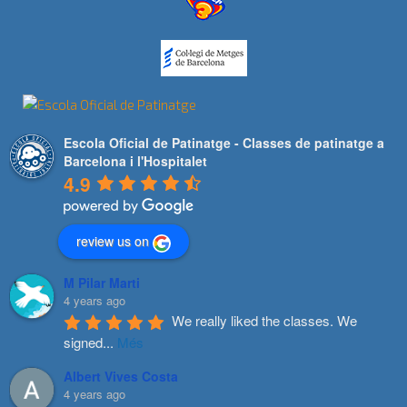
Escola Oficial de Patinatge - Classes de patinatge a
Barcelona i l'Hospitalet
4.9
review us on
M Pilar Marti
4 years ago
We really liked the classes. We 
signed
...
Més
Albert Vives Costa
4 years ago