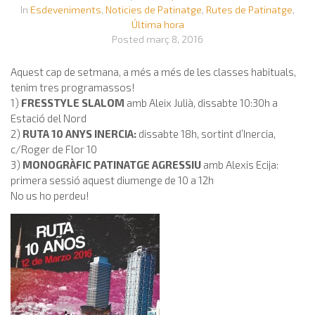
In
Esdeveniments
,
Noticies de Patinatge
,
Rutes de Patinatge
,
Última hora
Posted
març 8, 2016
Aquest cap de setmana, a més a més de les classes habituals,
tenim tres programassos!
1)
FRESSTYLE SLALOM
amb Aleix Julià, dissabte 10:30h a
Estació del Nord
2)
RUTA 10 ANYS INERCIA:
dissabte 18h, sortint d’Inercia,
c/Roger de Flor 10
3)
MONOGRÀFIC PATINATGE AGRESSIU
amb Alexis Ecija:
primera sessió aquest diumenge de 10 a 12h
No us ho perdeu!