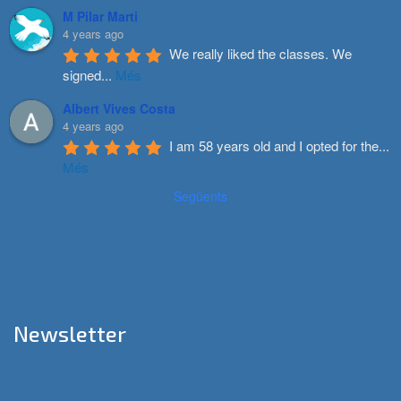
M Pilar Marti
4 years ago
We really liked the classes. We 
signed
...
Més
Albert Vives Costa
4 years ago
I am 58 years old and I opted for the
...
Més
Següents
Newsletter