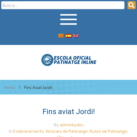
\
Home
Fins Aviat Jordi!
Fins aviat Jordi!
By
adminbydev
In
Esdeveniments
,
Noticies de Patinatge
,
Rutes de Patinatge
,