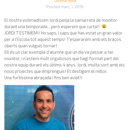
Última hora
Posted
març 1, 2016
El nostre estimadíssim Jordi penja la samarreta de monitor
durant una temporada…però esperem que curta!!
JORDI T’ESTIMEM!! Ho saps, i saps que has estat un gran valor
per a l’Escola tot aquest temps! T’esperarem amb els braços
oberts quan vulguis tornar!
Ell és un clar exemple d’alumne que un dia va passar a ser
monitor, i n’estem molt orgullosos que hagi format part del
nostre equip durant els últims 4 anys. Jordi, molta sort amb els
nous projectes que emprenguis! Et destigem el millor.
Una fortíssima abraçada i fins ben aviat!!