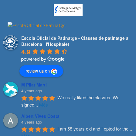
Escola Oficial de Patinatge - Classes de patinatge a
Barcelona i l'Hospitalet
4.9
review us on
M Pilar Marti
4 years ago
We really liked the classes. We 
signed
...
Més
Albert Vives Costa
4 years ago
I am 58 years old and I opted for the
...
Més