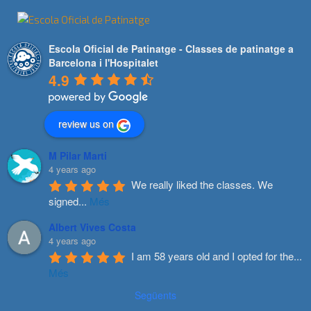
Escola Oficial de Patinatge - Classes de patinatge a
Barcelona i l'Hospitalet
4.9
review us on
M Pilar Marti
4 years ago
We really liked the classes. We 
signed
...
Més
Albert Vives Costa
4 years ago
I am 58 years old and I opted for the
...
Més
Següents