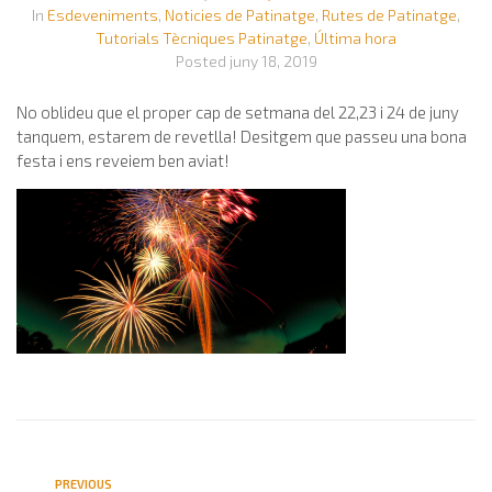
In
Esdeveniments
,
Noticies de Patinatge
,
Rutes de Patinatge
,
Tutorials Tècniques Patinatge
,
Última hora
Posted
juny 18, 2019
No oblideu que el proper cap de setmana del 22,23 i 24 de juny
tanquem, estarem de revetlla! Desitgem que passeu una bona
festa i ens reveiem ben aviat!
PREVIOUS