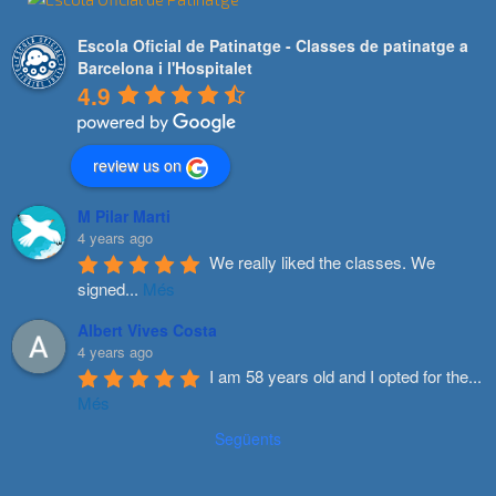
Escola Oficial de Patinatge - Classes de patinatge a
Barcelona i l'Hospitalet
4.9
review us on
M Pilar Marti
4 years ago
We really liked the classes. We 
signed
...
Més
Albert Vives Costa
4 years ago
I am 58 years old and I opted for the
...
Més
Següents