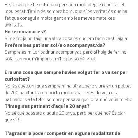
Bé, jo sempre he estat una persona molt alegre i oberta i el
meu estat d’ànim és sempre bo, el que sí és veritat és que ha
fet que conegui a molta gent amb les meves mateixes
afinitats.
Ho recomanaries?
Sí, de fet ja ho faig, una altra cosa és que em facin cas!! jajaja
Prefereixes patinar sol/a o acompanyat/da?
Sempre és millor patinar acompanyat, però si haig de fer-ho
sola, tampoc m’importa, m’ho passo bé igual.
Era una cosa que sempre havies volgut fer o va ser per
curiositat?
No, és quelcom que sempre m’ha atret, pero viure en un poblet
de 200 habitants comporta moltes barreres. Jo veia els
patinadors a la tele i sempre pensava que jo també volia fer-ho.
T’imagines patinant d’aquí a 20 anys?
No sé què passarà d’aquí a 20 anys, però per què no? És clar
que sí!!!
T’agradaria poder competir en alguna modalitat de