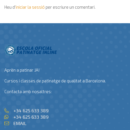
Heu d'
iniciar la sessió
per escriure un comentari.
Aprèn a patinar JA!
Cursos i classes de patinatge de qualitat a Barcelona.
Contacta amb nosaltres:
+34 625 633 389
+34 625 633 389
EMAIL