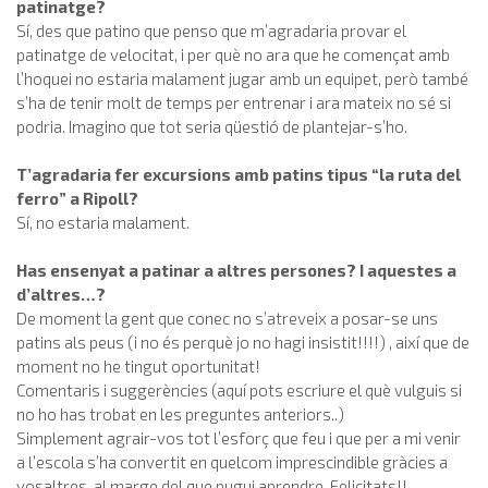
patinatge?
Sí, des que patino que penso que m’agradaria provar el
patinatge de velocitat, i per què no ara que he començat amb
l’hoquei no estaria malament jugar amb un equipet, però també
s’ha de tenir molt de temps per entrenar i ara mateix no sé si
podria. Imagino que tot seria qüestió de plantejar-s’ho.
T’agradaria fer excursions amb patins tipus “la ruta del
ferro” a Ripoll?
Sí, no estaria malament.
Has ensenyat a patinar a altres persones? I aquestes a
d’altres…?
De moment la gent que conec no s’atreveix a posar-se uns
patins als peus (i no és perquè jo no hagi insistit!!!!) , així que de
moment no he tingut oportunitat!
Comentaris i suggerències (aquí pots escriure el què vulguis si
no ho has trobat en les preguntes anteriors..)
Simplement agrair-vos tot l’esforç que feu i que per a mi venir
a l’escola s’ha convertit en quelcom imprescindible gràcies a
vosaltres, al marge del que pugui aprendre. Felicitats!!