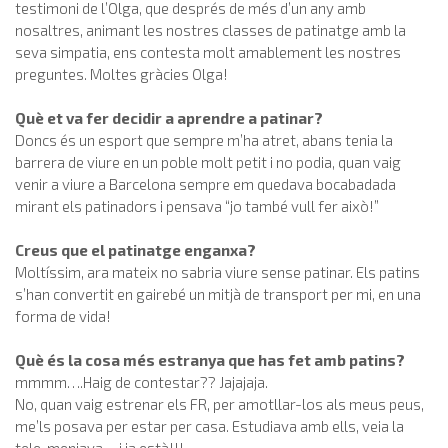
testimoni de l’Olga, que després de més d’un any amb
nosaltres, animant les nostres classes de patinatge amb la
seva simpatia, ens contesta molt amablement les nostres
preguntes. Moltes gràcies Olga!
Què et va fer decidir a aprendre a patinar?
Doncs és un esport que sempre m’ha atret, abans tenia la
barrera de viure en un poble molt petit i no podia, quan vaig
venir a viure a Barcelona sempre em quedava bocabadada
mirant els patinadors i pensava “jo també vull fer això!”
Creus que el patinatge enganxa?
Moltíssim, ara mateix no sabria viure sense patinar. Els patins
s’han convertit en gairebé un mitjà de transport per mi, en una
forma de vida!
Què és la cosa més estranya que has fet amb patins?
mmmm….Haig de contestar?? Jajajaja.
No, quan vaig estrenar els FR, per amotllar-los als meus peus,
me’ls posava per estar per casa. Estudiava amb ells, veia la
tele, menjava….i ja està!!!