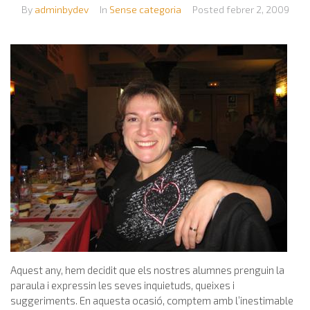
By
adminbydev
In
Sense categoria
Posted
febrer 2, 2009
Aquest any, hem decidit que els nostres alumnes prenguin la
paraula i expressin les seves inquietuds, queixes i
suggeriments. En aquesta ocasió, comptem amb l’inestimable