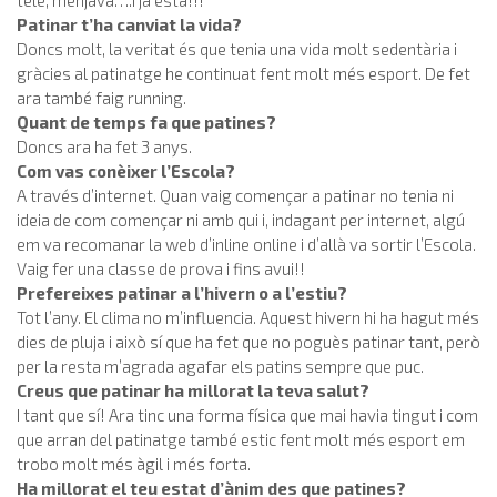
Patinar t’ha canviat la vida?
Doncs molt, la veritat és que tenia una vida molt sedentària i
gràcies al patinatge he continuat fent molt més esport. De fet
ara també faig running.
Quant de temps fa que patines?
Doncs ara ha fet 3 anys.
Com vas conèixer l’Escola?
A través d’internet. Quan vaig començar a patinar no tenia ni
ideia de com començar ni amb qui i, indagant per internet, algú
em va recomanar la web d’inline online i d’allà va sortir l’Escola.
Vaig fer una classe de prova i fins avui!!
Prefereixes patinar a l’hivern o a l’estiu?
Tot l’any. El clima no m’influencia. Aquest hivern hi ha hagut més
dies de pluja i això sí que ha fet que no poguès patinar tant, però
per la resta m’agrada agafar els patins sempre que puc.
Creus que patinar ha millorat la teva salut?
I tant que sí! Ara tinc una forma física que mai havia tingut i com
que arran del patinatge també estic fent molt més esport em
trobo molt més àgil i més forta.
Ha millorat el teu estat d’ànim des que patines?