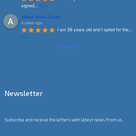
signed
...
Més
Albert Vives Costa
4 years ago
I am 58 years old and I opted for the
...
Més
Següents
Newsletter
Subscribe and receive the letters with latest news from us.