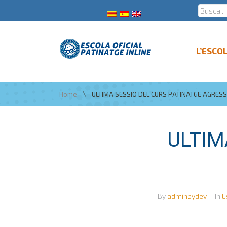
L’ESCO
\
Home
ULTIMA SESSIO DEL CURS PATINATGE AGRESS
ULTIM
By
adminbydev
In
E