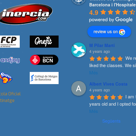
Barcelona i l'Hospitale
4.9
review us on
M Pilar Marti
4 years ago
We re
liked the classes. We s
Més
Albert Vives Costa
4 years ago
I am 
years old and I opted fo
Més
Següents