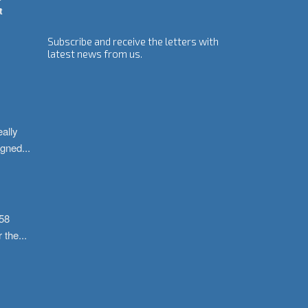
t
Subscribe and receive the letters with
latest news from us.
ally 
igned
...
58 
r the
...