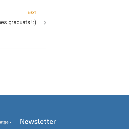
NEXT
es graduats! :)
Newsletter
atge -
a