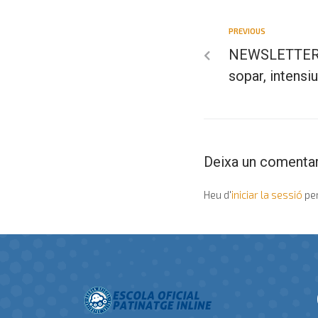
PREVIOUS
NEWSLETTER 
sopar, intensi
Deixa un comentar
Heu d'
iniciar la sessió
per