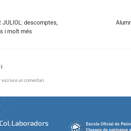
JULIOL: descomptes,
Alumn
us i molt més
i
 escriure un comentari.
Col.laboradors
Escola Oficial de Patin
Classes de patinatge 