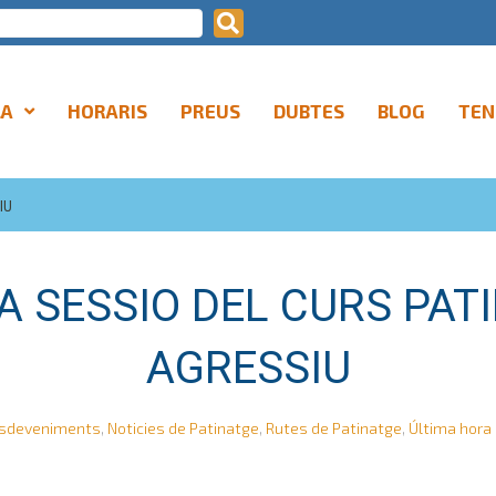
LA
HORARIS
PREUS
DUBTES
BLOG
TEN
IU
A SESSIO DEL CURS PAT
AGRESSIU
sdeveniments
,
Noticies de Patinatge
,
Rutes de Patinatge
,
Última hora