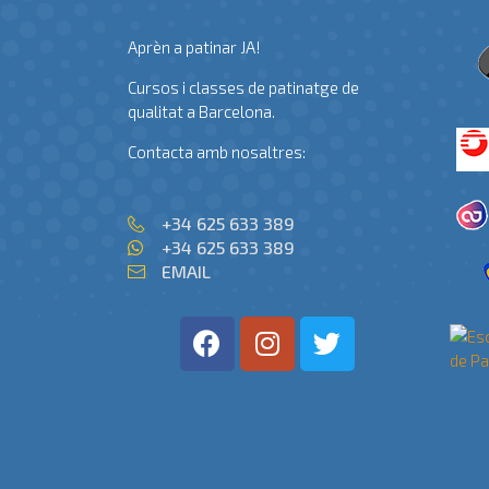
Aprèn a patinar JA!
Cursos i classes de patinatge de
qualitat a Barcelona.
Contacta amb nosaltres:
+34 625 633 389
+34 625 633 389
EMAIL