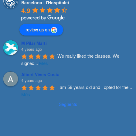
Barcelona i l'Hospitalet
4.9
review us on
M Pilar Marti
4 years ago
We really liked the classes. We 
signed
...
Més
Albert Vives Costa
4 years ago
I am 58 years old and I opted for the
...
Més
Següents