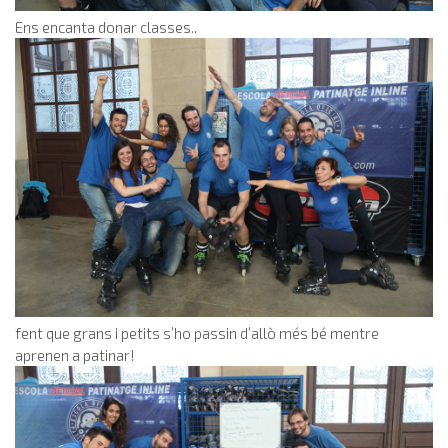
Ens encanta donar classes..
fent que grans i petits s’ho passin d’allò més bé mentre
aprenen a patinar!