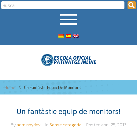
\
Home
Un Fantàstic Equip De Monitors!
Un fantàstic equip de monitors!
By
adminbydev
In
Sense categoria
Posted
abril 25, 2013