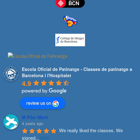
Escola Oficial de Patinatge - Classes de patinatge a
Barcelona i l'Hospitalet
4.9
review us on
M Pilar Marti
4 years ago
We really liked the classes. We 
signed
...
Més