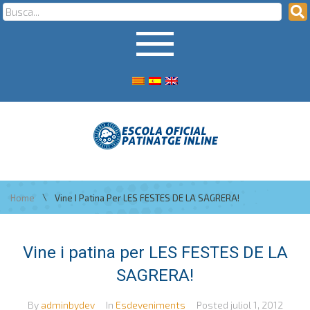
\
Home
Vine I Patina Per LES FESTES DE LA SAGRERA!
Vine i patina per LES FESTES DE LA
SAGRERA!
By
adminbydev
In
Esdeveniments
Posted
juliol 1, 2012