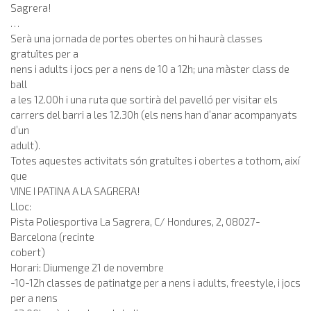
Sagrera!
…
Serà una jornada de portes obertes on hi haurà classes
gratuïtes per a
nens i adults i jocs per a nens de 10 a 12h; una màster class de
ball
a les 12.00h i una ruta que sortirà del pavelló per visitar els
carrers del barri a les 12.30h (els nens han d’anar acompanyats
d’un
adult).
Totes aquestes activitats són gratuïtes i obertes a tothom, així
que
VINE I PATINA A LA SAGRERA!
Lloc:
Pista Poliesportiva La Sagrera, C/ Hondures, 2, 08027-
Barcelona (recinte
cobert)
Horari: Diumenge 21 de novembre
-10-12h classes de patinatge per a nens i adults, freestyle, i jocs
per a nens