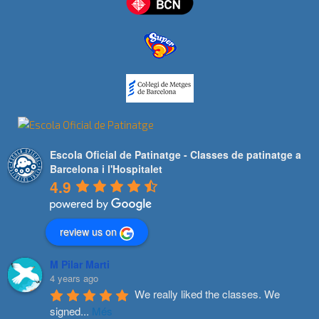
Escola Oficial de Patinatge - Classes de patinatge a
Barcelona i l'Hospitalet
4.9
review us on
M Pilar Marti
4 years ago
We really liked the classes. We 
signed
...
Més