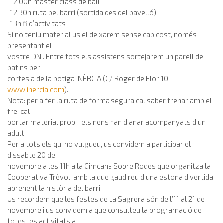
-12.00h màster class de ball
-12.30h ruta pel barri (sortida des del pavelló)
-13h fi d’activitats
Si no teniu material us el deixarem sense cap cost, només
presentant el
vostre DNI. Entre tots els assistens sortejarem un parell de
patins per
cortesia de la botiga INÈRCIA (C/ Roger de Flor 10;
www.inercia.com
).
Nota: per a fer la ruta de forma segura cal saber frenar amb el
fre, cal
portar material propi i els nens han d’anar acompanyats d’un
adult.
Per a tots els qui ho vulgueu, us convidem a participar el
dissabte 20 de
novembre a les 11h a la Gimcana Sobre Rodes que organitza la
Cooperativa Trèvol, amb la que gaudireu d’una estona divertida
aprenent la història del barri.
Us recordem que les festes de La Sagrera són de l’11 al 21 de
novembre i us convidem a que consulteu la programació de
totes les activitats a