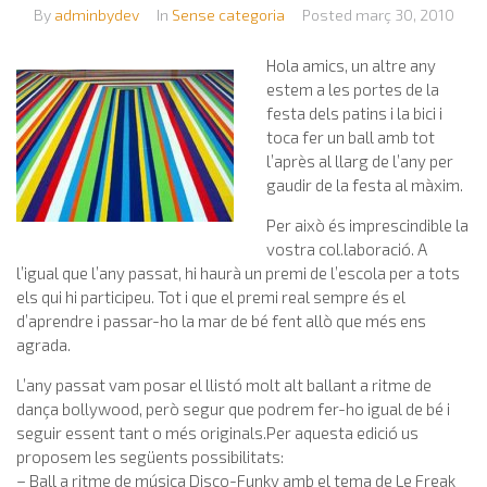
By
adminbydev
In
Sense categoria
Posted
març 30, 2010
Hola amics, un altre any
estem a les portes de la
festa dels patins i la bici i
toca fer un ball amb tot
l’après al llarg de l’any per
gaudir de la festa al màxim.
Per això és imprescindible la
vostra col.laboració. A
l’igual que l’any passat, hi haurà un premi de l’escola per a tots
els qui hi participeu. Tot i que el premi real sempre és el
d’aprendre i passar-ho la mar de bé fent allò que més ens
agrada.
L’any passat vam posar el llistó molt alt ballant a ritme de
dança bollywood, però segur que podrem fer-ho igual de bé i
seguir essent tant o més originals.Per aquesta edició us
proposem les següents possibilitats:
– Ball a ritme de música Disco-Funky amb el tema de Le Freak