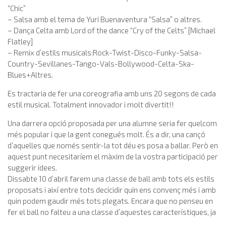
“Chic”
– Salsa amb el tema de Yuri Buenaventura “Salsa” o altres.
– Dança Celta amb Lord of the dance “Cry of the Celts” [Michael
Flatley]
– Remix d’estils musicals:Rock-Twist-Disco-Funky-Salsa-
Country-Sevillanes-Tango-Vals-Bollywood-Celta-Ska-
Blues+Altres.
Es tractaria de fer una coreografia amb uns 20 segons de cada
estil musical. Totalment innovador i molt divertit!!
Una darrera opció proposada per una alumne seria fer quelcom
més popular i que la gent conegués molt. És a dir, una cançó
d’aquelles que només sentir-la tot déu es posa a ballar. Però en
aquest punt necesitaríem el màxim de la vostra participació per
suggerir idees.
Dissabte 10 d’abril farem una classe de ball amb tots els estils
proposats i així entre tots decicidir quin ens convenç més i amb
quin podem gaudir més tots plegats. Encara que no penseu en
fer el ball no falteu a una classe d’aquestes característiques, ja