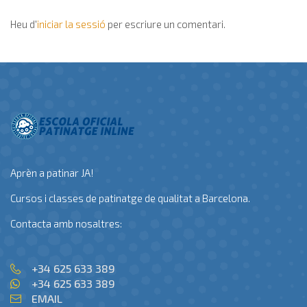
Heu d'
iniciar la sessió
per escriure un comentari.
Aprèn a patinar JA!
Cursos i classes de patinatge de qualitat a Barcelona.
Contacta amb nosaltres:
+34 625 633 389
+34 625 633 389
EMAIL