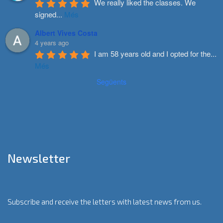
We really liked the classes. We 
signed
...
Més
Albert Vives Costa
4 years ago
I am 58 years old and I opted for the
...
Més
Següents
Newsletter
Subscribe and receive the letters with latest news from us.