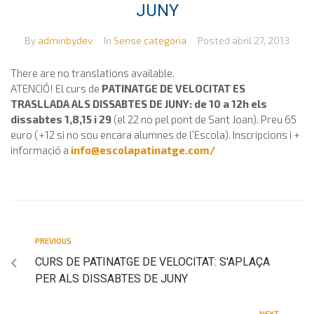
JUNY
By
adminbydev
In
Sense categoria
Posted
abril 27, 2013
There are no translations available.
ATENCIÓ! El curs de
PATINATGE DE VELOCITAT ES
TRASLLADA ALS DISSABTES DE JUNY: de 10 a 12h els
dissabtes 1,8,15 i 29
(el 22 no pel pont de Sant Joan). Preu 65
euro (+12 si no sou encara alumnes de l’Escola). Inscripcions i +
informació a
info@escolapatinatge.com
/
PREVIOUS
CURS DE PATINATGE DE VELOCITAT: S'APLAÇA
PER ALS DISSABTES DE JUNY
NEXT