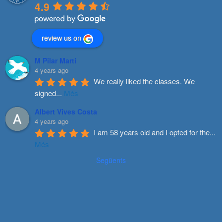
4.9
review us on
M Pilar Marti
4 years ago
We really liked the classes. We 
signed
...
Més
Albert Vives Costa
4 years ago
I am 58 years old and I opted for the
...
Més
Següents