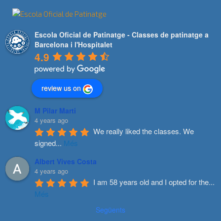
Escola Oficial de Patinatge - Classes de patinatge a
Barcelona i l'Hospitalet
4.9
review us on
M Pilar Marti
4 years ago
We really liked the classes. We 
signed
...
Més
Albert Vives Costa
4 years ago
I am 58 years old and I opted for the
...
Més
Següents